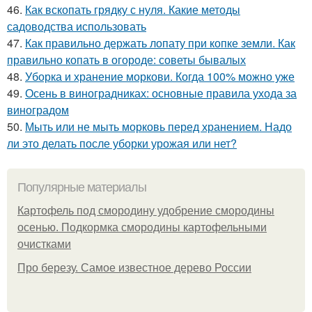
46.
Как вскопать грядку с нуля. Какие методы
садоводства использовать
47.
Как правильно держать лопату при копке земли. Как
правильно копать в огороде: советы бывалых
48.
Уборка и хранение моркови. Когда 100% можно уже
49.
Осень в виноградниках: основные правила ухода за
виноградом
50.
Мыть или не мыть морковь перед хранением. Надо
ли это делать после уборки урожая или нет?
Популярные материалы
Картофель под смородину удобрение смородины
осенью. Подкормка смородины картофельными
очистками
Про березу. Самое известное дерево России