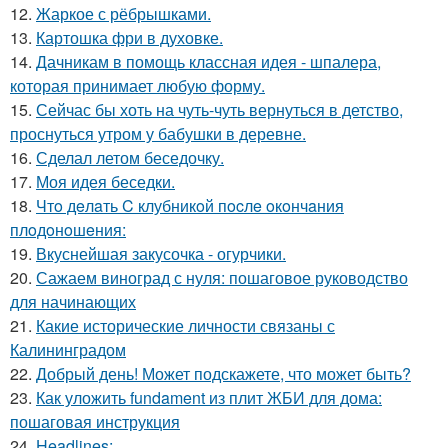
12.
Жаркое с рёбрышками.
13.
Картошка фри в духовке.
14.
Дачникам в помощь классная идея - шпалера,
которая принимает любую форму.
15.
Сейчас бы хоть на чуть-чуть вернуться в детство,
проснуться утром у бабушки в деревне.
16.
Сделал летом беседочку.
17.
Моя идея беседки.
18.
Чтo дeлaть C клубникoй пocлe oкoнчaния
плoдoнoшeния:
19.
Вкуснейшая закусочка - огурчики.
20.
Сажаем виноград с нуля: пошаговое руководство
для начинающих
21.
Какие исторические личности связаны с
Калининградом
22.
Добрый день! Может подскажете, что может быть?
23.
Как уложить fundament из плит ЖБИ для дома:
пошаговая инструкция
24.
Headlines: