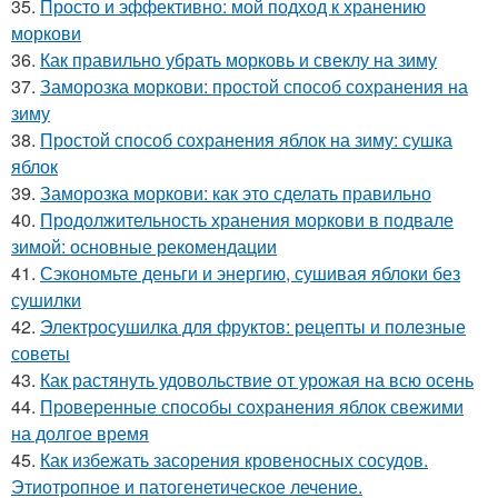
35.
Просто и эффективно: мой подход к хранению
моркови
36.
Как правильно убрать морковь и свеклу на зиму
37.
Заморозка моркови: простой способ сохранения на
зиму
38.
Простой способ сохранения яблок на зиму: сушка
яблок
39.
Заморозка моркови: как это сделать правильно
40.
Продолжительность хранения моркови в подвале
зимой: основные рекомендации
41.
Сэкономьте деньги и энергию, сушивая яблоки без
сушилки
42.
Электросушилка для фруктов: рецепты и полезные
советы
43.
Как растянуть удовольствие от урожая на всю осень
44.
Проверенные способы сохранения яблок свежими
на долгое время
45.
Как избежать засорения кровеносных сосудов.
Этиотропное и патогенетическое лечение.