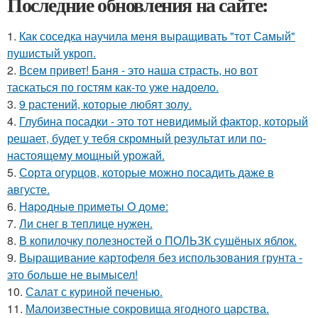
Последние обновления на сайте:
1.
Как соседка научила меня выращивать "тот Самый"
пушистый укроп.
2.
Всем привет! Баня - это наша страсть, но вот
таскаться по гостям как-то уже надоело.
3.
9 растений, которые любят золу.
4.
Глубина посадки - это тот невидимый фактор, который
решает, будет у тебя скромный результат или по-
настоящему мощный урожай.
5.
Сорта огурцов, которые можно посадить даже в
августе.
6.
Нapoдныe пpимeты O дoмe:
7.
Ли снег в теплице нужен.
8.
В копилочку полезностей о ПОЛЬЗК сушёных яблок.
9.
Выращивание картофеля без использования грунта -
это больше не вымысел!
10.
Салат с куриной печенью.
11.
Малоизвестные сокровища ягодного царства.