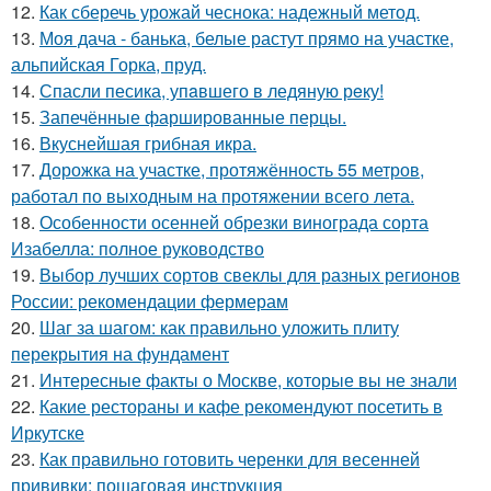
12.
Как сберечь урожай чеснока: надежный метод.
13.
Моя дача - банька, белые растут прямо на участке,
альпийская Горка, пруд.
14.
Спасли песика, упaвшего в ледяную рeку!
15.
Запечённые фаршированные перцы.
16.
Вкуснейшая грибная икра.
17.
Дорожка на участке, протяжённость 55 метров,
работал по выходным на протяжении всего лета.
18.
Особенности осенней обрезки винограда сорта
Изабелла: полное руководство
19.
Выбор лучших сортов свеклы для разных регионов
России: рекомендации фермерам
20.
Шаг за шагом: как правильно уложить плиту
перекрытия на фундамент
21.
Интересные факты о Москве, которые вы не знали
22.
Какие рестораны и кафе рекомендуют посетить в
Иркутске
23.
Как правильно готовить черенки для весенней
прививки: пошаговая инструкция