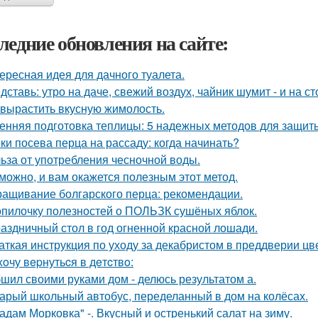
ледние обновления на сайте:
ересная идея для дачного туалета.
дставь: утро на даче, свежий воздух, чайник шумит - и на с
 вырастить вкусную жимолость.
енняя подготовка теплицы: 5 надежных методов для защит
ки посева перца на рассаду: когда начинать?
ьза от употребления чесночной воды.
можно, и вам окажется полезным этот метод.
ащивание болгарского перца: рекомендации.
опилочку полезностей о ПОЛЬЗК сушёных яблок.
аздничный стол в год огненной красной лошади.
аткая инструкция по уходу за декабристом в преддверии цв
xoчу вepнутьcя в дeтcтвo:
шил своими руками дом - делюсь результатом а.
арый школьный автобус, переделанный в дом на колёсах.
адам Морковка" -. Вкусный и остренький салат на зиму.