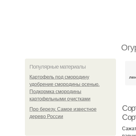
Огу
Популярные материалы
ле
Картофель под смородину
удобрение смородины осенью.
Подкормка смородины
картофельными очистками
Сорт
Про березу. Самое известное
Сор
дерево России
Сажат
парни