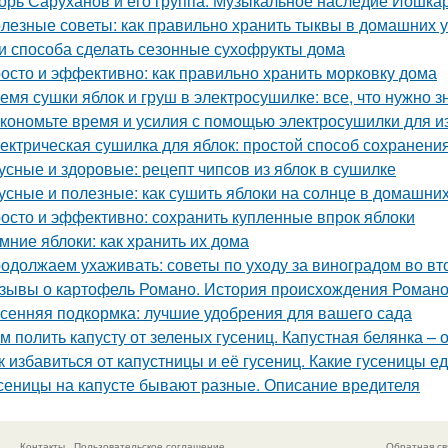
орь Саруханов и его группа: Музыкальное наследие Йошка
лезные советы: как правильно хранить тыквы в домашних 
и способа сделать сезонные сухофрукты дома
осто и эффективно: как правильно хранить морковку дома
емя сушки яблок и груш в электросушилке: все, что нужно з
кономьте время и усилия с помощью электросушилки для из
ектрическая сушилка для яблок: простой способ сохранени
усные и здоровые: рецепт чипсов из яблок в сушилке
усные и полезные: как сушить яблоки на солнце в домашни
осто и эффективно: сохранить купленные впрок яблоки
мние яблоки: как хранить их дома
одолжаем ухаживать: советы по уходу за виноградом во вт
зывы о картофель Романо. История происхождения Роман
сенняя подкормка: лучшие удобрения для вашего сада
м полить капусту от зеленых гусениц. Капустная белянка –
к избавиться от капустницы и её гусениц. Какие гусеницы ед
сеницы на капусте бывают разные. Описание вредителя
Контакты
Пользовательское соглашение
Обратная св