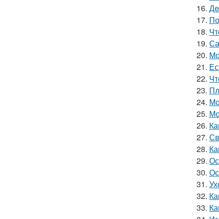
16.
Дe
17.
По
18.
Чт
19.
Са
20.
Мо
21.
Ес
22.
Чт
23.
Пл
24.
Мо
25.
Мо
26.
Ка
27.
Св
28.
Ка
29.
Ос
30.
Ос
31.
Ух
32.
Ка
33.
Ка