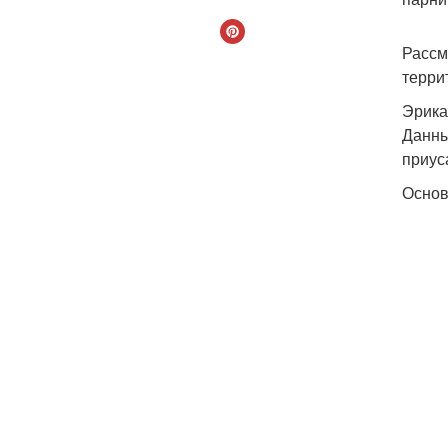
Рассм
терри
Эрика
Данны
приус
Основ