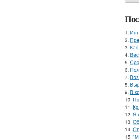
Пос
1.
Инт
2.
Пре
3.
Как
4.
Вес
5.
Сро
6.
Пол
7.
Воз
8.
Выр
9.
В к
10.
Пр
11.
Кр
12.
Я 
13.
Об
14.
Ст
15.
"М