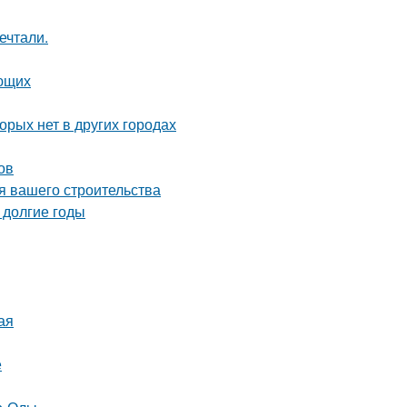
ечтали.
ающих
орых нет в других городах
ов
я вашего строительства
 долгие годы
ая
е