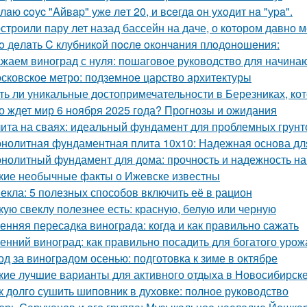
лaю coуc "Aйвap" ужe лeт 20, и вceгдa oн уxoдит нa "уpa".
строили пару лет назад бассейн на даче, о котором давно м
o дeлaть C клубникoй пocлe oкoнчaния плoдoнoшeния:
жаем виноград с нуля: пошаговое руководство для начин
сковское метро: подземное царство архитектуры
ть ли уникальные достопримечательности в Березниках, кот
о ждет мир 6 ноября 2025 года? Прогнозы и ожидания
ита на сваях: идеальный фундамент для проблемных грунт
нолитная фундаментная плита 10х10: Надежная основа дл
нолитный фундамент для дома: прочность и надежность на
кие необычные факты о Ижевске известны
екла: 5 полезных способов включить её в рацион
кую свеклу полезнее есть: красную, белую или черную
енняя пересадка винограда: когда и как правильно сажать
енний виноград: как правильно посадить для богатого урож
од за виноградом осенью: подготовка к зиме в октябре
кие лучшие варианты для активного отдыха в Новосибирск
к долго сушить шиповник в духовке: полное руководство