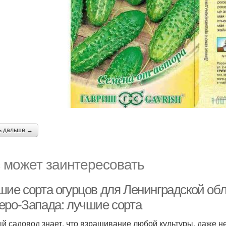
ь дальше →
 может заинтересовать
шие сорта огурцов для Ленинградской обл
еро-Запада: лучшие сорта
й садовод знает, что взращивание любой культуры, даже н