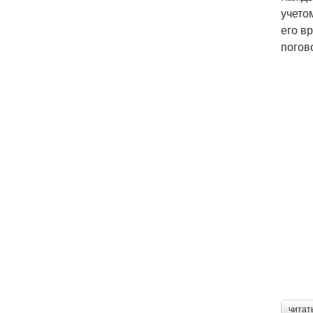
учето
его в
погов
читат