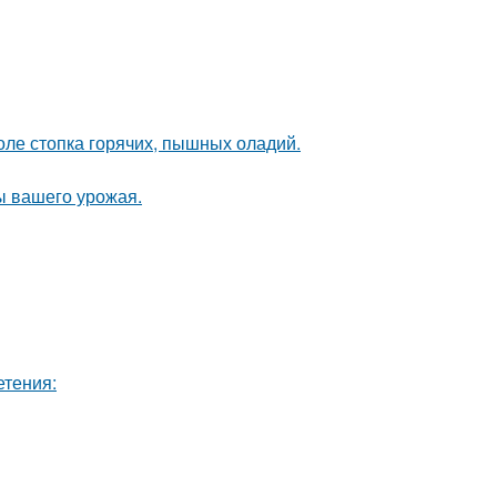
толе стопка горячих, пышных оладий.
ы вашего урожая.
етения: