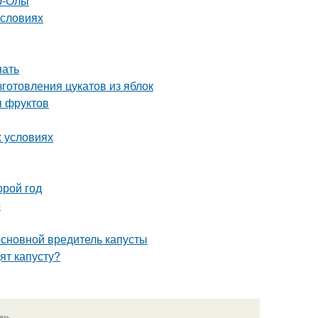
р-Олы
условиях
нать
готовления цукатов из яблок
я фруктов
х условиях
орой год
о
 основной вредитель капусты
ят капусту?
язь