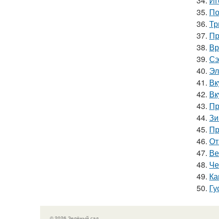
34.
Иг
35.
По
36.
Тр
37.
Пр
38.
Вр
39.
Сэ
40.
Эл
41.
Вк
42.
Вк
43.
Пр
44.
Зи
45.
Пр
46.
От
47.
Ве
48.
Че
49.
Ка
50.
Гу
© 2026 Зелёный сад