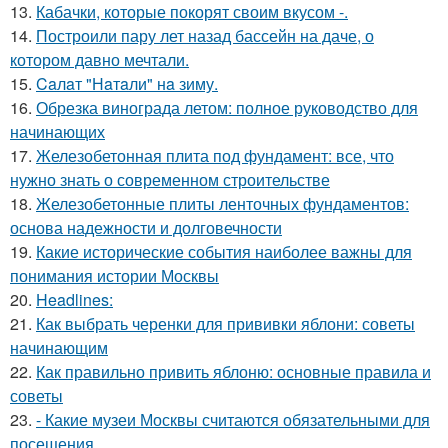
13.
Кабачки, которые покорят своим вкусом -.
14.
Построили пару лет назад бассейн на даче, о
котором давно мечтали.
15.
Caлaт "Нaтaли" нa зиму.
16.
Обрезка винограда летом: полное руководство для
начинающих
17.
Железобетонная плита под фундамент: все, что
нужно знать о современном строительстве
18.
Железобетонные плиты ленточных фундаментов:
основа надежности и долговечности
19.
Какие исторические события наиболее важны для
понимания истории Москвы
20.
Headlines:
21.
Как выбрать черенки для прививки яблони: советы
начинающим
22.
Как правильно привить яблоню: основные правила и
советы
23.
- Какие музеи Москвы считаются обязательными для
посещения