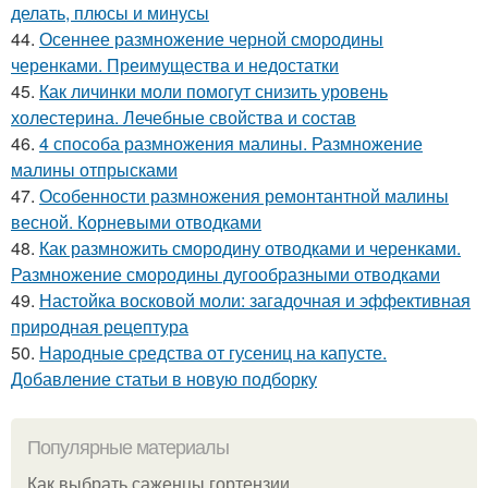
делать, плюсы и минусы
44.
Осеннее размножение черной смородины
черенками. Преимущества и недостатки
45.
Как личинки моли помогут снизить уровень
холестерина. Лечебные свойства и состав
46.
4 способа размножения малины. Размножение
малины отпрысками
47.
Особенности размножения ремонтантной малины
весной. Корневыми отводками
48.
Как размножить смородину отводками и черенками.
Размножение смородины дугообразными отводками
49.
Настойка восковой моли: загадочная и эффективная
природная рецептура
50.
Народные средства от гусениц на капусте.
Добавление статьи в новую подборку
Популярные материалы
Как выбрать саженцы гортензии