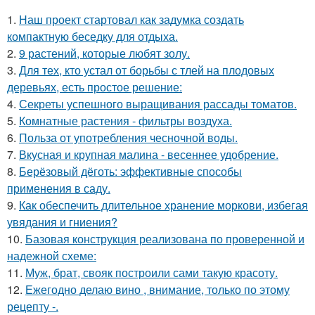
1.
Наш проект стартовал как задумка создать
компактную беседку для отдыха.
2.
9 растений, которые любят золу.
3.
Для тех, кто устал от борьбы с тлей на плодовых
деревьях, есть простое решение:
4.
Секреты успешного выращивания рассады томатов.
5.
Комнатные растения - фильтры воздуха.
6.
Польза от употребления чесночной воды.
7.
Вкусная и крупная малина - весеннее удобрение.
8.
Берёзовый дёготь: эффективные способы
применения в саду.
9.
Как обеспечить длительное хранение моркови, избегая
увядания и гниения?
10.
Базовая конструкция реализована по проверенной и
надежной схеме:
11.
Муж, брат, свояк построили сами такую красоту.
12.
Ежегодно делаю вино , внимание, только по этому
рецепту -.