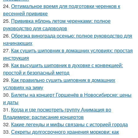
24.
Оптимальное время для подготовки черенков к
весенней прививке
25.
Прививка яблонь летом черенками: полное
руководство для садоводов
26.
Обрезка винограда осенью: полное руководство для
начинающих
27.
Как сушить шиповник в домашних условиях: простая
инструкция
28.
Как высушить шиповник в духовке с конвекцией:
простой и безопасный метод
29.
Как правильно сушить шиповник в домашних
условиях на зиму
30.
Билеты на концерт Горшенёв в Новосибирске: цены
и даты
31.
Когда и где посмотреть группу Анимация во
Владимире: расписание концертов
32.
Какие легенды и мифы связаны с историей города
33.
Секреты долгосрочного хранения моркови: как