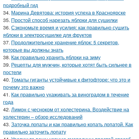
подробный гид
34.
Марина Девятова: история успеха в Красноярске
35.
Простой способ нарезать яблоки для сушилки
36.
Сэкономьте время и усилия: как правильно сушить
яблоки в электросушилке для фруктов
37.
Продолжительное хранение яблок: 5 секретов,
которые вы должны знать
38.
Как правильно хранить яблоки на зиму
39.
Рецепты для мужчин, которые хотят быть сильнее в
постели
40.
Томаты гиганты устойчивые к фитофторе: что это и
почему это важно
41.
Как правильно ухаживать за виноградом в течение
года
42.
Лимон с чесноком от холестерина. Воздействие на
холестерин – обзор исследований
43.
Заточка лопаты и как правильно копать лопатой. Как
правильно заточить лопату