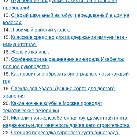
12.
Вкуснейшие оладушки. Таких вы еще точно не
пробовали!
13.
Старый школьный автобус, переделанный в дом на
колёсах.
14.
Любимый райский уголок.
15.
Классное средство для поддержания иммунитета -
иммyнитeтнaя.
16.
Желе из калины.
17.
Особенности выращивания винограда Изабелла:
полное руководство
18.
Как правильно обрезать виноградные лозы каждый
год
19.
Свекла для Урала: Лучшие сорта для долгого
хранения
20.
Какие ночные клубы в Москве проводят
тематические вечеринки
21.
Монолитная железобетонная фундаментная плита:
надежность и долговечность для вашего строительства
22.
Осенняя пересадка взрослого куста винограда: