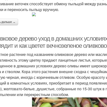
хивание веточек способствует обмену пыльцой между разн
ки и переносить пыльцу вручную.
ь дальше →
вковое дерево уход в домашних условиях
ядит и как цветет вечнозеленое оливково
тное растение под названием оливковое дерево или масли
ативность этому цветку придают ланцетные листья, которые
енное в домашних условиях дерево оливы имеет широкора
а и стволом. Кора этого растения внешне сходна с чешуйка
тую черная, иногда с коричневым отливом. Особую красоту 
щий в комнатных условиях, приобретает в период появления
м), желтовато-белые, душистые, собранные по 15-30 штук в
пылении или перекрестным способом.