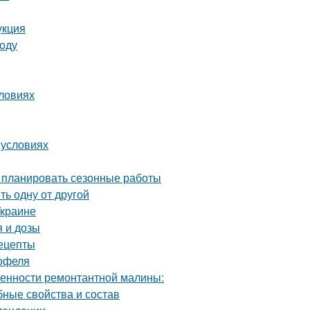
укция
году
словиях
 условиях
о планировать сезонные работы
ь одну от другой
Украине
 и дозы
ецепты
тофеля
енности ремонтантной малины:
бные свойства и состав