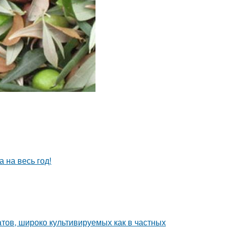
 на весь год!
тов, широко культивируемых как в частных