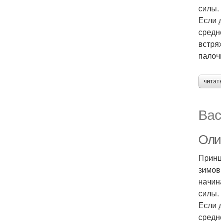
силы.
Если 
средн
встря
палоч
читат
Вас
Оли
Принц
зимов
начин
силы.
Если 
средн