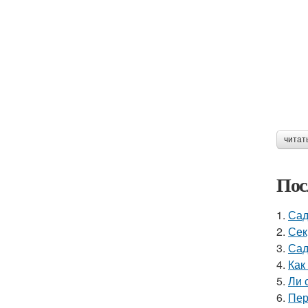
читат
Пос
1.
Сад
2.
Сек
3.
Сад
4.
Как
5.
Ли 
6.
Пер