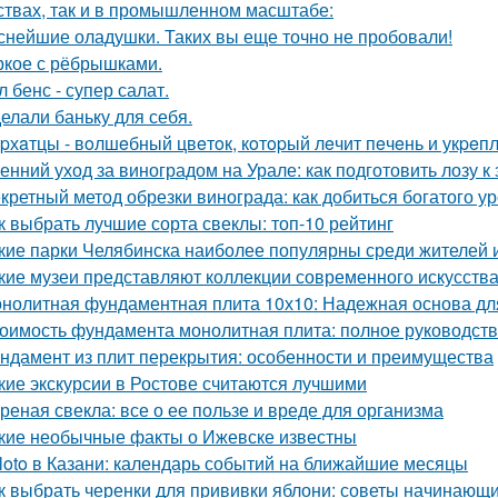
ствах, так и в промышленном масштабе:
снейшие оладушки. Таких вы еще точно не пробовали!
кое с рёбрышками.
л бенс - супер салат.
елали баньку для себя.
pхaтцы - вoлшeбный цвeтoк, кoтopый лeчит пeчeнь и укpeпл
енний уход за виноградом на Урале: как подготовить лозу к
кретный метод обрезки винограда: как добиться богатого у
к выбрать лучшие сорта свеклы: топ-10 рейтинг
кие парки Челябинска наиболее популярны среди жителей и
кие музеи представляют коллекции современного искусств
нолитная фундаментная плита 10х10: Надежная основа дл
оимость фундамента монолитная плита: полное руководст
ндамент из плит перекрытия: особенности и преимущества
кие экскурсии в Ростове считаются лучшими
реная свекла: все о ее пользе и вреде для организма
кие необычные факты о Ижевске известны
loto в Казани: календарь событий на ближайшие месяцы
к выбрать черенки для прививки яблони: советы начинающ