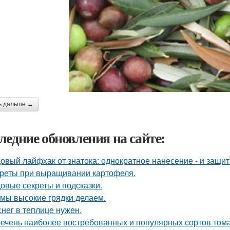
ь дальше →
ледние обновления на сайте:
овый лайфхак от знатока: однократное нанесение - и защита
реты при выращивании картофеля.
овые секреты и подсказки.
 мы высокие грядки делаем.
снег в теплице нужен.
ечень наиболее востребованных и популярных сортов тома