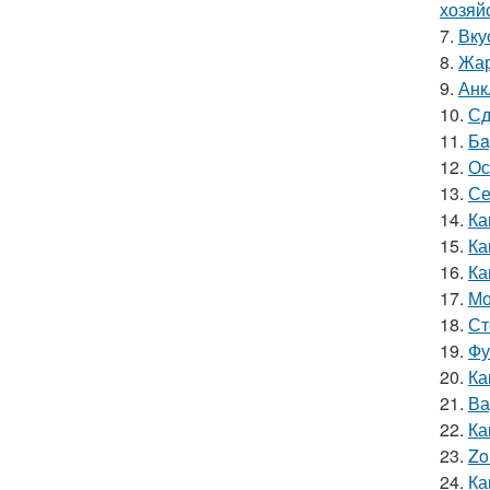
хозяй
7.
Вку
8.
Жар
9.
Анк
10.
Сд
11.
Бa
12.
Ос
13.
Се
14.
Ка
15.
Ка
16.
Ка
17.
Мо
18.
Ст
19.
Фу
20.
Ка
21.
Ва
22.
Ка
23.
Zo
24.
Ка