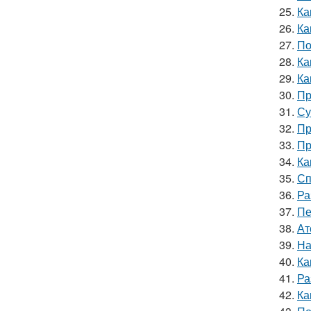
25.
Ка
26.
Ка
27.
По
28.
Ка
29.
Ка
30.
Пр
31.
Су
32.
Пр
33.
Пр
34.
Ка
35.
Сп
36.
Ра
37.
Пе
38.
Ат
39.
На
40.
Ка
41.
Ра
42.
Ка