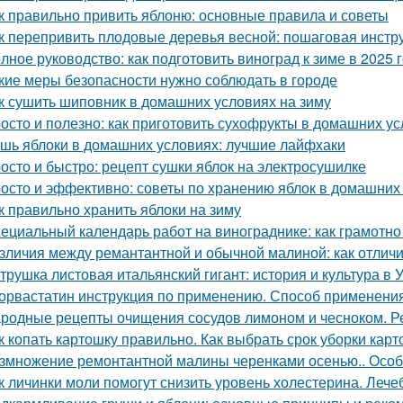
к правильно привить яблоню: основные правила и советы
к перепривить плодовые деревья весной: пошаговая инстр
лное руководство: как подготовить виноград к зиме в 2025 
кие меры безопасности нужно соблюдать в городе
к сушить шиповник в домашних условиях на зиму
осто и полезно: как приготовить сухофрукты в домашних у
шь яблоки в домашних условиях: лучшие лайфхаки
осто и быстро: рецепт сушки яблок на электросушилке
осто и эффективно: советы по хранению яблок в домашних
к правильно хранить яблоки на зиму
ециальный календарь работ на винограднике: как грамотн
зличия между ремантантной и обычной малиной: как отличит
трушка листовая итальянский гигант: история и культура в 
орвастатин инструкция по применению. Способ применения
родные рецепты очищения сосудов лимоном и чесноком. Р
к копать картошку правильно. Как выбрать срок уборки кар
змножение ремонтантной малины черенками осенью.. Особ
к личинки моли помогут снизить уровень холестерина. Лече