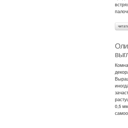
встря
палоч
читат
Оли
выгл
Комна
декор
Выращ
иногд
зачас
расту
0,5 м
самоо