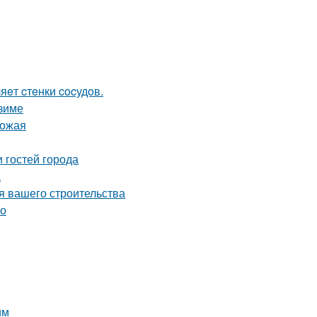
яeт cтeнки cocудoв.
 зиме
рожая
 гостей города
а
я вашего строительства
во
им