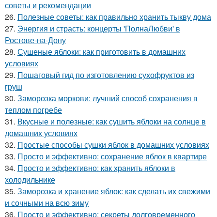
советы и рекомендации
26.
Полезные советы: как правильно хранить тыкву дома
27.
Энергия и страсть: концерты 'ПолнаЛюбви' в
Ростове-на-Дону
28.
Сушеные яблоки: как приготовить в домашних
условиях
29.
Пошаговый гид по изготовлению сухофруктов из
груш
30.
Заморозка моркови: лучший способ сохранения в
теплом погребе
31.
Вкусные и полезные: как сушить яблоки на солнце в
домашних условиях
32.
Простые способы сушки яблок в домашних условиях
33.
Просто и эффективно: сохранение яблок в квартире
34.
Просто и эффективно: как хранить яблоки в
холодильнике
35.
Заморозка и хранение яблок: как сделать их свежими
и сочными на всю зиму
36.
Просто и эффективно: секреты долговременного