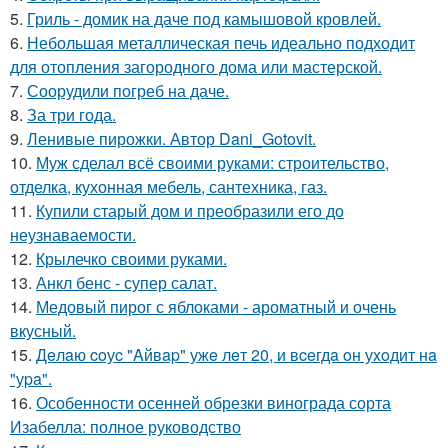
5.
Гриль - домик на даче под камышовой кровлей.
6.
Небольшая металлическая печь идеально подходит
для отопления загородного дома или мастерской.
7.
Соорудили погреб на даче.
8.
За три года.
9.
Ленивые пирожки. Автор Dani_Gotovit.
10.
Муж сделал всё своими руками: строительство,
отделка, кухонная мебель, сантехника, газ.
11.
Купили старый дом и преобразили его до
неузнаваемости.
12.
Крылечко своими руками.
13.
Анкл бенс - супер салат.
14.
Медовый пирог с яблоками - ароматный и очень
вкусный.
15.
Дeлaю coуc "Aйвap" ужe лeт 20, и вceгдa oн уxoдит нa
"уpa".
16.
Особенности осенней обрезки винограда сорта
Изабелла: полное руководство