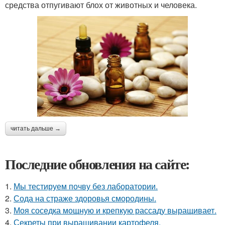
средства отпугивают блох от животных и человека.
читать дальше →
Последние обновления на сайте:
1.
Мы тестируем почву без лаборатории.
2.
Сода на страже здоровья смородины.
3.
Моя соседка мощную и крепкую рассаду выращивает.
4.
Секреты при выращивании картофеля.