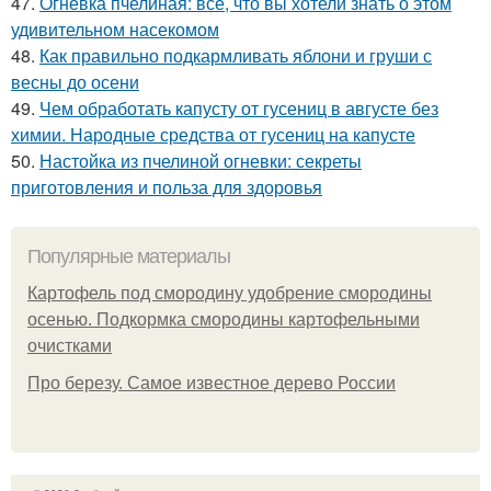
47.
Огнёвка пчелиная: все, что вы хотели знать о этом
удивительном насекомом
48.
Как правильно подкармливать яблони и груши с
весны до осени
49.
Чем обработать капусту от гусениц в августе без
химии. Народные средства от гусениц на капусте
50.
Настойка из пчелиной огневки: секреты
приготовления и польза для здоровья
Популярные материалы
Картофель под смородину удобрение смородины
осенью. Подкормка смородины картофельными
очистками
Про березу. Самое известное дерево России