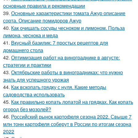
основные правила и рекомендации
39.
Основные характеристики томата Ажур описание
сорта. Описание помидоров Ажур
40.
Как очищать сосуды чесноком и лимоном. Польза
лимона, чеснока и меда
41.
Вкусный базилик: 7 простых рецептов для
домашнего стола
42.
Оптимизация работ на винограднике в августе:
стратегии и практики
43.
Октябрьские работы в виноградниках: что нужно
знать для успешного урожая
44.
Как вскопать грядку с нуля. Какие методы
садоводства использовать
45.
Как правильно копать лопатой на грядках. Как копать
огород без мозолей?
46.
Российский рынок картофеля сезона 2022. Свыше 7
млн тонн картофеля соберут в России по итогам сезона
2022