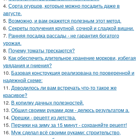
4.
Сорта огурцов, которые можно посадить даже в
августе.
5.
Возможно, и вам окажется полезным этот метод.
6.
Секреты получения крупной, сочной и сладкой вишни.
7.
Ранняя посадка рассады - не гарантия богатого
урожая.
8.
Почему томаты трескаются?
9.
Как обеспечить длительное хранение моркови, избегая
увядания и гниения?
10.
Базовая конструкция реализована по проверенной и
надежной схеме:
11.
Доводилось ли вам встречать что-то такое же
красивое?
12.
В копилку дачных полезностей.
13.
Обшил своими руками дом - делюсь результатом а.
14.
Орешки - рецепт из детства.
15.
Перчики на зиму за 15 минут - сохраняйте рецепт!
16.
Муж сделал всё своими руками: строительство,