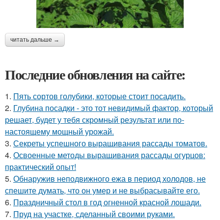
читать дальше →
Последние обновления на сайте:
1.
Пять сортов голубики, которые стоит посадить.
2.
Глубина посадки - это тот невидимый фактор, который
решает, будет у тебя скромный результат или по-
настоящему мощный урожай.
3.
Секреты успешного выращивания рассады томатов.
4.
Освоенные методы выращивания рассады огурцов:
практический опыт!
5.
Обнаружив неподвижного ежа в период холодов, не
спешите думать, что он умер и не выбрасывайте его.
6.
Праздничный стол в год огненной красной лошади.
7.
Пруд на участке, сделанный своими руками.