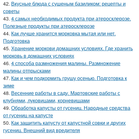
42.
Вкусные блюда с сушеным базиликом: рецепты и
советы
43.
4 самых необходимых продукта при атеросклерозе.
Полезные продукты при атеросклерозе
44.
Как лучше хранится морковка мытая или нет.
Подготовка
45.
Хранение моркови домашних условиях. Где хранить
морковь в домашних условиях
46.
4 способа размножения малины. Размножение
малины отпрысками
47.
Как и чем подкормить грушу осенью. Подготовка к
зиме
48.
Весенние работы в саду. Мартовские работы с
клубнями, луковицами, корневищами
49.
Обработка капусты от гусениц. Народные средства
от гусениц на капусте
50.
Как защитить капусту от капустной совки и других
гусениц. Внешний вид вредителя