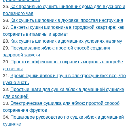
25.
Как правильно сушить шиповник дома для вкусного и
полезного чая
26.
Как сушить шиповник в духовке: простая инструкция
27.
Секреты сушки шиповника в городской квартире: как
сохранить витамины и аромат
28.
Как сушить шиповник в домашних условиях на зиму
29.
Посушивание яблок: простой способ создания
здоровой закуски
30.
Просто и эффективно: сохранить морковь в погребе
до весны
31.
Время сушки яблок и груш в электросушилке: все, что
нужно знать
32.
Простые шаги для сушки яблок в домашней сушилке
для овощей
33.
Электрическая сушилка для яблок: простой способ
сохранения фруктов
34.
Пошаговое руководство по сушке яблок в домашней
сушилке