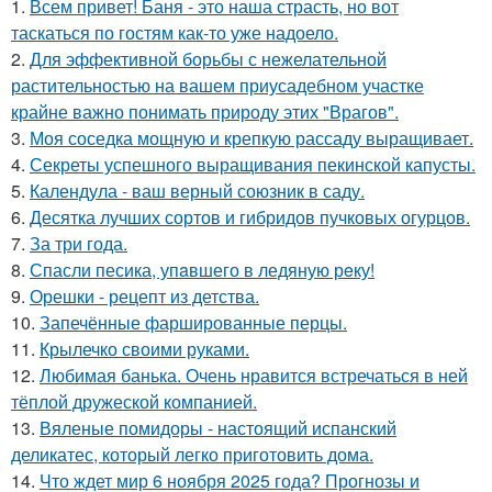
1.
Всем привет! Баня - это наша страсть, но вот
таскаться по гостям как-то уже надоело.
2.
Для эффективной борьбы с нежелательной
растительностью на вашем приусадебном участке
крайне важно понимать природу этих "Врагов".
3.
Моя соседка мощную и крепкую рассаду выращивает.
4.
Секреты успешного выращивания пекинской капусты.
5.
Календула - ваш верный союзник в саду.
6.
Десятка лучших сортов и гибридов пучковых огурцов.
7.
За три года.
8.
Спасли песика, упaвшего в ледяную рeку!
9.
Орешки - рецепт из детства.
10.
Запечённые фаршированные перцы.
11.
Крылечко своими руками.
12.
Любимая банька. Очень нравится встречаться в ней
тёплой дружеской компанией.
13.
Вяленые помидоры - настоящий испанский
деликатес, который легко приготовить дома.
14.
Что ждет мир 6 ноября 2025 года? Прогнозы и