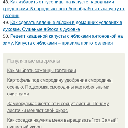
48.
Как избавить от гусеницы на капусте народными
средствами. 5 народных способов обработать капусту от
гусениц
49.
Как сделать вяленые яблоки в домашних условиях в
духовке. Сушеные яблоки в духовке
50.
Рецепт квашеной капусты с яблоками антоновкой на
зиму. Капуста с яблоками – правила приготовления
Популярные материалы
Как выбрать саженцы гортензии
Картофель под смородину удобрение смородины
осенью. Подкормка смородины картофельными
очистками
Замиокулькас желтеют и сохнут листья. Почему
листочки меняют свой окрас
Как соседка научила меня выращивать "тот Самый"
пушистый укроп.