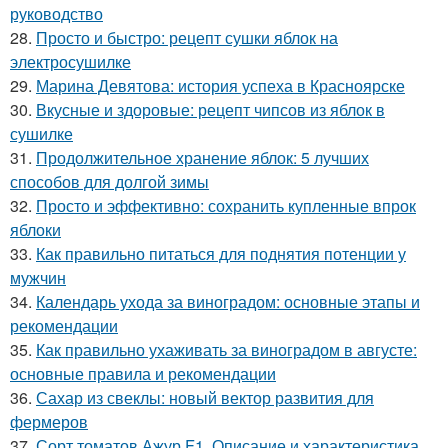
руководство
28.
Просто и быстро: рецепт сушки яблок на
электросушилке
29.
Марина Девятова: история успеха в Красноярске
30.
Вкусные и здоровые: рецепт чипсов из яблок в
сушилке
31.
Продолжительное хранение яблок: 5 лучших
способов для долгой зимы
32.
Просто и эффективно: сохранить купленные впрок
яблоки
33.
Как правильно питаться для поднятия потенции у
мужчин
34.
Календарь ухода за виноградом: основные этапы и
рекомендации
35.
Как правильно ухаживать за виноградом в августе:
основные правила и рекомендации
36.
Сахар из свеклы: новый вектор развития для
фермеров
37.
Сорт томатов Ажур F1. Описание и характеристика