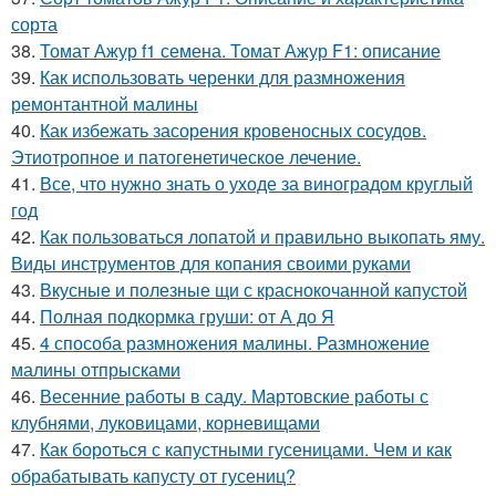
сорта
38.
Томат Ажур f1 семена. Томат Ажур F1: описание
39.
Как использовать черенки для размножения
ремонтантной малины
40.
Как избежать засорения кровеносных сосудов.
Этиотропное и патогенетическое лечение.
41.
Все, что нужно знать о уходе за виноградом круглый
год
42.
Как пользоваться лопатой и правильно выкопать яму.
Виды инструментов для копания своими руками
43.
Вкусные и полезные щи с краснокочанной капустой
44.
Полная подкормка груши: от А до Я
45.
4 способа размножения малины. Размножение
малины отпрысками
46.
Весенние работы в саду. Мартовские работы с
клубнями, луковицами, корневищами
47.
Как бороться с капустными гусеницами. Чем и как
обрабатывать капусту от гусениц?