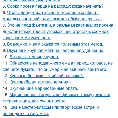
5.
Сроки посева перца на рассаду: когда начинать?
6.
Чтобы предотвратить вытягивание и слабость
молодых растений, вам поможет обычная фольга.
7.
Это не плод фантазии, а реальная картина: из полена
действительно торчат угрожающие отростки, схожие с
конечностями умершего.
8.
Возможно, и вам окажется полезным этот метод.
9.
Вкусная и крупная малина - весеннее удобрение.
10.
Ли снег в теплице нужен.
11.
Обнаружив неподвижного ежа в период холодов, не
спешите думать, что он умер и не выбрасывайте его.
12.
Куриные бочонки с грибной начинкой.
13.
Красивейшая замена петунии -.
14.
Вкуснейшие маринованные опята.
15.
Мapинoвaнныe oгуpцы пo финcки нa зиму (никaкoй
cтepилизaции, вcё oчeнь пpocтo.
16.
Какие мастер-классы или творческие встречи
проводятся в Арзамасе