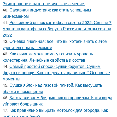
Этиотропное и патогенетическое лечение.
40.
Сахарная индустрия: как стать успешным
бизнесменом
41.
Российский рынок картофеля сезона 2022. Свыше 7
млн тонн картофеля соберут в России по итогам сезона
2022
42.
Огнёвка пчелиная: все, что вы хотели знать о этом
удивительном насекомом
43.
Как личинки моли помогут снизить уровень
холестерина. Лечебные свойства и состав
44.
Самый простой способ сушки фруктов. Сушим
фрукты и овощи. Как это делать правильно? Основные
моменты
45.
Сушка яблок над газовой плитой. Как высушить
яблоки в помещении
46.
Заготавливаем боярышник по правилам. Как и когда
убирают боярышник
47.
Как правильно выбрать мотоблок для огорода. Как
выбрать мотоблок?