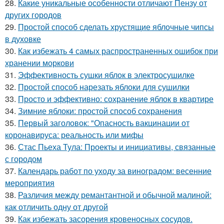
28.
Какие уникальные особенности отличают Пензу от
других городов
29.
Простой способ сделать хрустящие яблочные чипсы
в духовке
30.
Как избежать 4 самых распространенных ошибок при
хранении моркови
31.
Эффективность сушки яблок в электросушилке
32.
Простой способ нарезать яблоки для сушилки
33.
Просто и эффективно: сохранение яблок в квартире
34.
Зимние яблоки: простой способ сохранения
35.
Первый заголовок: "Опасность вакцинации от
коронавируса: реальность или мифы
36.
Стас Пьеха Тула: Проекты и инициативы, связанные
с городом
37.
Календарь работ по уходу за виноградом: весенние
мероприятия
38.
Различия между ремантантной и обычной малиной:
как отличить одну от другой
39.
Как избежать засорения кровеносных сосудов.