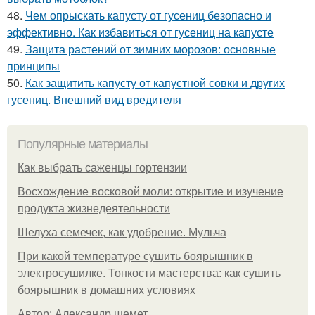
48.
Чем опрыскать капусту от гусениц безопасно и
эффективно. Как избавиться от гусениц на капусте
49.
Защита растений от зимних морозов: основные
принципы
50.
Как защитить капусту от капустной совки и других
гусениц. Внешний вид вредителя
Популярные материалы
Как выбрать саженцы гортензии
Восхождение восковой моли: открытие и изучение
продукта жизнедеятельности
Шелуха семечек, как удобрение. Мульча
При какой температуре сушить боярышник в
электросушилке. Тонкости мастерства: как сушить
боярышник в домашних условиях
Автор: Александр шемет.