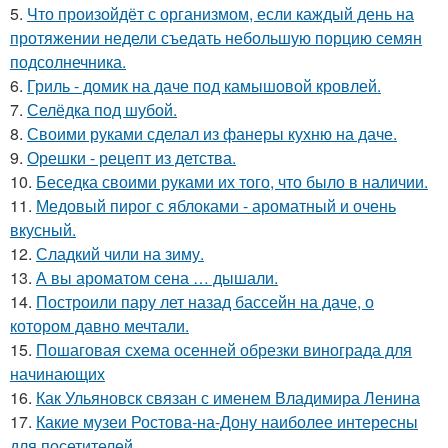
5.
Что произойдёт с организмом, если каждый день на
протяжении недели съедать небольшую порцию семян
подсолнечника.
6.
Гриль - домик на даче под камышовой кровлей.
7.
Селёдка под шубой.
8.
Своими руками сделал из фанеры кухню на даче.
9.
Орешки - рецепт из детства.
10.
Беседка своими руками их того, что было в наличии.
11.
Медовый пирог с яблоками - ароматный и очень
вкусный.
12.
Сладкий чили на зиму.
13.
А вы ароматом сена … дышали.
14.
Построили пару лет назад бассейн на даче, о
котором давно мечтали.
15.
Пошаговая схема осенней обрезки винограда для
начинающих
16.
Как Ульяновск связан с именем Владимира Ленина
17.
Какие музеи Ростова-на-Дону наиболее интересны
для посетителей