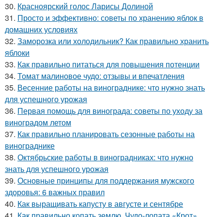
30.
Красноярский голос Ларисы Долиной
31.
Просто и эффективно: советы по хранению яблок в
домашних условиях
32.
Заморозка или холодильник? Как правильно хранить
яблоки
33.
Как правильно питаться для повышения потенции
34.
Томат малиновое чудо: отзывы и впечатления
35.
Весенние работы на винограднике: что нужно знать
для успешного урожая
36.
Первая помощь для винограда: советы по уходу за
виноградом летом
37.
Как правильно планировать сезонные работы на
винограднике
38.
Октябрьские работы в виноградниках: что нужно
знать для успешного урожая
39.
Основные принципы для поддержания мужского
здоровья: 6 важных правил
40.
Как выращивать капусту в августе и сентябре
41.
Как правильно копать землю. Чудо-лопата «Крот»