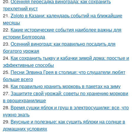
20.
Осенняя пересадка винограда: как сохранить
трехлетний куст
21.
Zoloto в Казани: календарь событий на ближайшие
месяцы
22.
Какие исторические события наиболее важны для
истории Белгорода
23.
Осенний виноград: как правильно посадить для
богатого урожая
24.
Как сохранить тыкву и кабачки зимой дома: простые и
эффективные способы
25.
Песни Элвина Грея в столице: что слушатели любят
больше всего
26.
Как правильно хранить морковь в пакетах на зиму
27.
Защитите свой урожай: советы по хранению моркови
в овощехранилище
28.
Время сушки яблок и груш в электросушилке: все, что
нужно знать
29.
Вкусные и полезные: как сушить яблоки на солнце в
домашних условиях