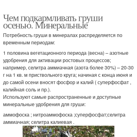
Чем подкармливать груши
осенью. Минеральные
Потребность груши в минералах распределяется по
временным периодам:
1 половина вегетационного периода (весна) – азотные
удобрения для активации ростовых процессов;
например, селитра аммиачная (азота более 30%) – 20-30
г на 1 кв. м приствольного круга; начиная с конца июня и
до самой осени вносят фосфор и калий ( суперфосфат ,
калийная соль и пр.).
Используют самые распространенные и доступные
минеральные удобрения для груши:
аммофоска ; нитроаммофоска ;суперфосфат;селитра
аммиачная; селитра калиевая .