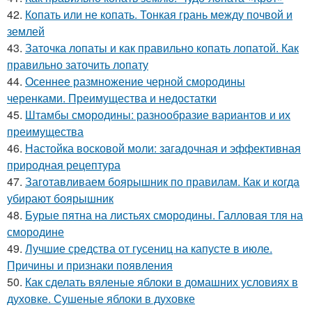
42.
Копать или не копать. Тонкая грань между почвой и
землей
43.
Заточка лопаты и как правильно копать лопатой. Как
правильно заточить лопату
44.
Осеннее размножение черной смородины
черенками. Преимущества и недостатки
45.
Штамбы смородины: разнообразие вариантов и их
преимущества
46.
Настойка восковой моли: загадочная и эффективная
природная рецептура
47.
Заготавливаем боярышник по правилам. Как и когда
убирают боярышник
48.
Бурые пятна на листьях смородины. Галловая тля на
смородине
49.
Лучшие средства от гусениц на капусте в июле.
Причины и признаки появления
50.
Как сделать вяленые яблоки в домашних условиях в
духовке. Сушеные яблоки в духовке