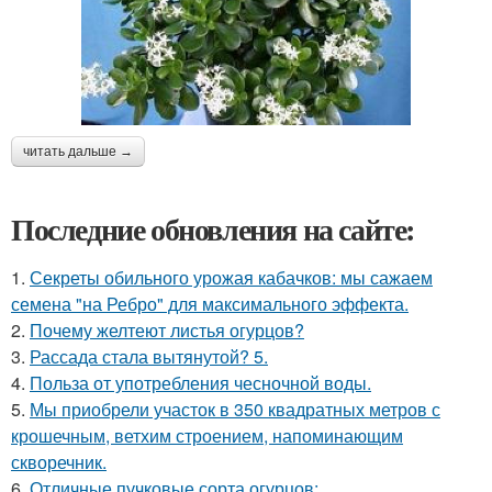
читать дальше →
Последние обновления на сайте:
1.
Секреты обильного урожая кабачков: мы сажаем
семена "на Ребро" для максимального эффекта.
2.
Почему желтеют листья огурцов?
3.
Рассада стала вытянутой? 5.
4.
Польза от употребления чесночной воды.
5.
Мы приобрели участок в 350 квадратных метров с
крошечным, ветхим строением, напоминающим
скворечник.
6.
Отличные пучковые сорта огурцов: