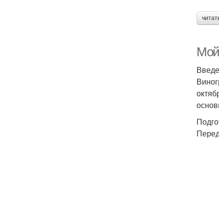
читат
Мой 
Введ
Виног
октяб
основ
Подго
Перед