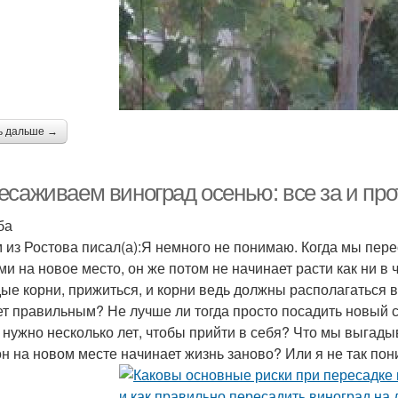
ь дальше →
есаживаем виноград осенью: все за и про
ба
 из Ростова писал(а):Я немного не понимаю. Когда мы пере
ми на новое место, он же потом не начинает расти как ни в
ые корни, прижиться, и корни ведь должны располагаться в з
ет правильным? Не лучше ли тогда просто посадить новый с
 нужно несколько лет, чтобы прийти в себя? Что мы выгады
он на новом месте начинает жизнь заново? Или я не так по