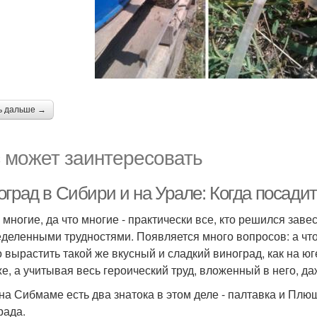
ь дальше →
 может заинтересовать
град в Сибири и на Урале: Когда посадит
 многие, да что многие - практически все, кто решился заве
еделенными трудностями. Появляется много вопросов: а что,
 вырастить такой же вкусный и сладкий виноград, как на ю
же, а учитывая весь героический труд, вложенный в него, д
 на Сибмаме есть два знатока в этом деле - палтавка и Плющ
рада.