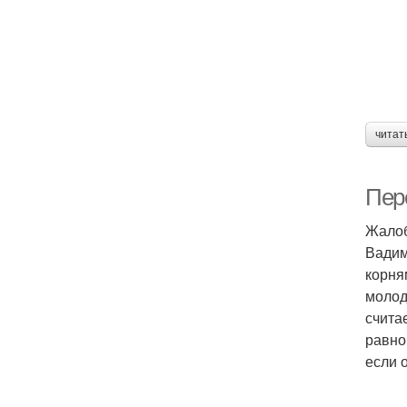
читат
Пер
Жало
Вадим
корня
молод
счита
равно
если 