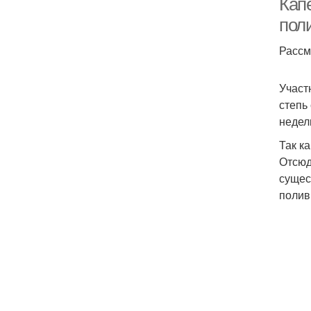
Кап
поли
Рассм
Участ
степь
недел
Так к
Отсюд
сущес
полив