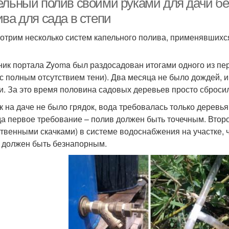
ельный полив своими руками для дачи без
ва для сада в степи
отрим несколько систем капельного полива, применявших
ник портала Zyoma был раздосадован итогами одного из пе
 с полным отсутствием тени). Два месяца не было дождей, 
и. За это время половина садовых деревьев просто сбросил
ак на даче не было грядок, вода требовалась только деревья
а первое требование – полив должен быть точечным. Второ
твенными скачками) в системе водоснабжения на участке, ч
 должен быть безнапорным.