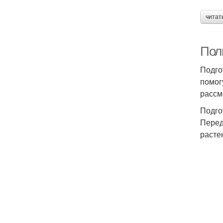
читат
Пол
Подго
помог
рассм
Подго
Перед
расте