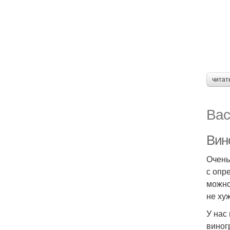
читат
Вас
Вино
Очень
с опр
можно
не ху
У нас
виног