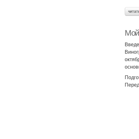
читат
Мой 
Введ
Виног
октяб
основ
Подго
Перед