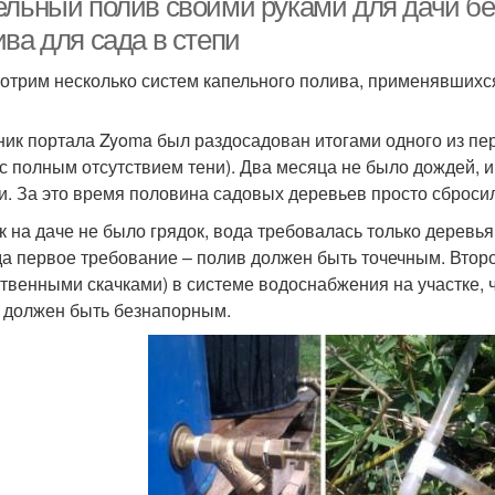
ельный полив своими руками для дачи без
ва для сада в степи
отрим несколько систем капельного полива, применявших
ник портала Zyoma был раздосадован итогами одного из пе
 с полным отсутствием тени). Два месяца не было дождей, 
и. За это время половина садовых деревьев просто сбросил
ак на даче не было грядок, вода требовалась только деревья
а первое требование – полив должен быть точечным. Второ
твенными скачками) в системе водоснабжения на участке, ч
 должен быть безнапорным.