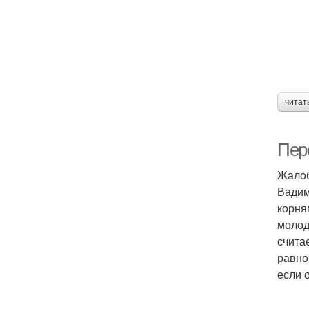
читат
Пер
Жало
Вадим
корня
молод
счита
равно
если 