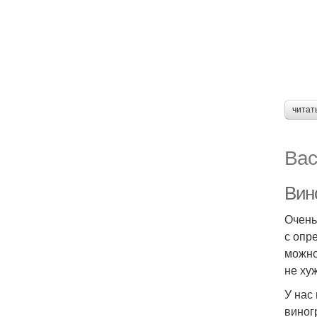
читат
Вас
Вино
Очень
с опр
можно
не ху
У нас
виног