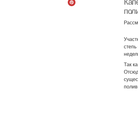
Кап
поли
Рассм
Участ
степь
недел
Так к
Отсюд
сущес
полив