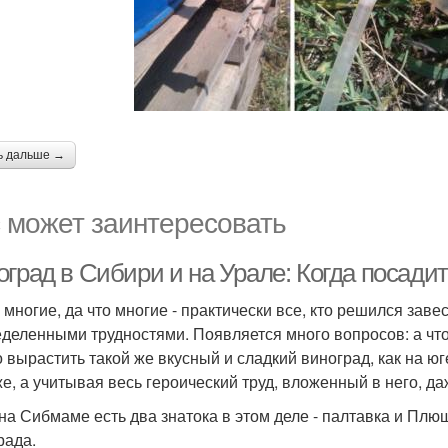
ь дальше →
 может заинтересовать
град в Сибири и на Урале: Когда посадит
 многие, да что многие - практически все, кто решился заве
еделенными трудностями. Появляется много вопросов: а что,
 вырастить такой же вкусный и сладкий виноград, как на ю
же, а учитывая весь героический труд, вложенный в него, д
 на Сибмаме есть два знатока в этом деле - палтавка и Плющ
рада.