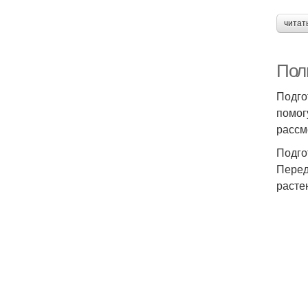
читат
Пол
Подго
помог
рассм
Подго
Перед
расте