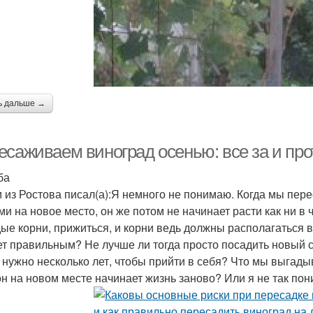
ь дальше →
есаживаем виноград осенью: все за и про
ба
 из Ростова писал(а):Я немного не понимаю. Когда мы пере
ми на новое место, он же потом не начинает расти как ни в
ые корни, прижиться, и корни ведь должны располагаться в з
ет правильным? Не лучше ли тогда просто посадить новый с
 нужно несколько лет, чтобы прийти в себя? Что мы выгады
он на новом месте начинает жизнь заново? Или я не так по