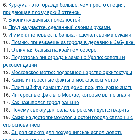
6.
Куркума - это гораздо больше, чем просто специя,
придающая плову яркий оттенок.
7.
В копилку дачных полезностей.
8.
Пруд на участке, сделанный своими руками.
9.
И у меня теперь есть банька - сделал своими руками.
10.
Помню, приезжаешь из города в деревню к бабушке.
11.
Отличная банька на крайнем севере.
12.
Подготовка винограда к зиме на Урале: советы и
рекомендации
13.
Московское метро: подземное царство архитектуры
14.
Какие интересные факты о московском метро
15.
Плитный фундамент для дома: все, что нужно знать
16.
Интересные факты о Москве, которые вы не знали
17.
Как назывался город раньше
18.
Почему свеклу для салатов рекомендуется варить
19.
Какие из достопримечательностей города связаны с
его основанием
20.
Сырая свекла для похудения: как использовать
природное средство