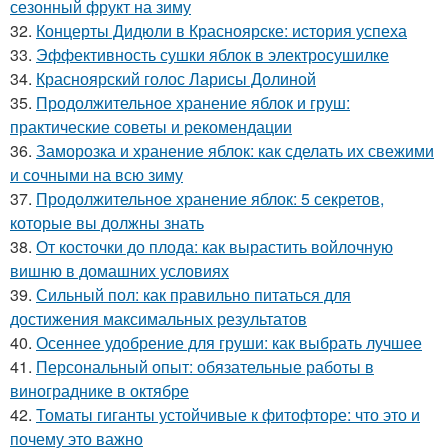
сезонный фрукт на зиму
32.
Концерты Дидюли в Красноярске: история успеха
33.
Эффективность сушки яблок в электросушилке
34.
Красноярский голос Ларисы Долиной
35.
Продолжительное хранение яблок и груш:
практические советы и рекомендации
36.
Заморозка и хранение яблок: как сделать их свежими
и сочными на всю зиму
37.
Продолжительное хранение яблок: 5 секретов,
которые вы должны знать
38.
От косточки до плода: как вырастить войлочную
вишню в домашних условиях
39.
Сильный пол: как правильно питаться для
достижения максимальных результатов
40.
Осеннее удобрение для груши: как выбрать лучшее
41.
Персональный опыт: обязательные работы в
винограднике в октябре
42.
Томаты гиганты устойчивые к фитофторе: что это и
почему это важно