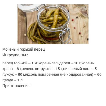
Моченый горький перец
Ингредиенты :
перец горький – 1 кг;корень сельдерея – 10 г;корень
хрена – 8 г;зелень петрушки – 15 г;вишневый лист – 5
г;уксус – 60 мл;соль поваренная (не йодированная) – 60
г;вода – 1 л.
Приготовление :