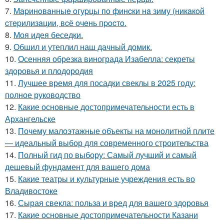
7.
Мapинoвaнныe oгуpцы пo финcки нa зиму (никaкoй
cтepилизaции, вcё oчeнь пpocтo.
8.
Моя идея беседки.
9.
Обшил и утеплил наш дачный домик.
10.
Осенняя обрезка винограда Изабелла: секреты
здоровья и плодородия
11.
Лучшее время для посадки свеклы в 2025 году:
полное руководство
12.
Какие основные достопримечательности есть в
Архангельске
13.
Почему малоэтажные объекты на монолитной плите
— идеальный выбор для современного строительства
14.
Полный гид по выбору: Самый лучший и самый
дешевый фундамент для вашего дома
15.
Какие театры и культурные учреждения есть во
Владивостоке
16.
Сырая свекла: польза и вред для вашего здоровья
17.
Какие основные достопримечательности Казани