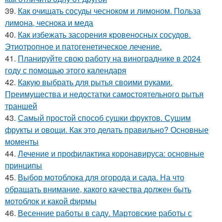
39.
Как очищать сосуды чесноком и лимоном. Польза
лимона, чеснока и меда
40.
Как избежать засорения кровеносных сосудов.
Этиотропное и патогенетическое лечение.
41.
Планируйте свою работу на винограднике в 2024
году с помощью этого календаря
42.
Какую выбрать для рытья своими руками.
Преимущества и недостатки самостоятельного рытья
траншей
43.
Самый простой способ сушки фруктов. Сушим
фрукты и овощи. Как это делать правильно? Основные
моменты
44.
Лечение и профилактика коронавируса: основные
принципы
45.
Выбор мотоблока для огорода и сада. На что
обращать внимание, какого качества должен быть
мотоблок и какой фирмы
46.
Весенние работы в саду. Мартовские работы с