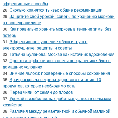
эффективные способы
28.
Сколько хранятся тыквы: общие рекомендации
29.
Защитите свой урожай: советы по хранению моркови
в овощехранилище
30.
Как правильно хранить морковь в течение зимы без
потерь
31.
Эффективное сушнение яблок и груш в
электросушилке: рецепты и советы
32.
Татьяна Буланова: Москва как источник вдохновения
33.
Просто и эффективно: советы по хранению яблок в
домашних условиях
34.
Зимние яблоки: проверенные способы сохранения
35.
Врач раскрыла секреты здорового питания: 10
продуктов, которые необходимо есть
36.
Перец чили: от семян до плодов
37.
Урожай в изобилии: как добиться успеха в сельском
хозяйстве
38.
Различия между ремантантной и обычной малиной:
как отличить одну от другой