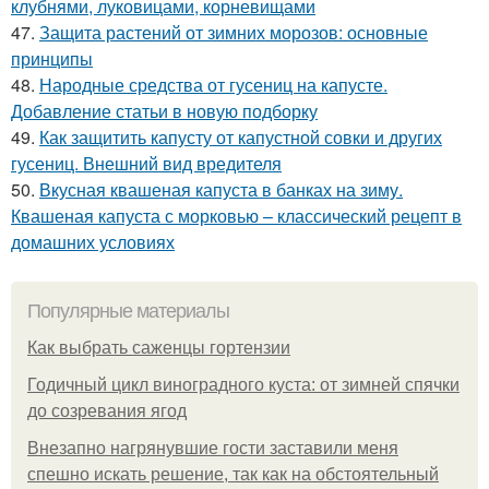
клубнями, луковицами, корневищами
47.
Защита растений от зимних морозов: основные
принципы
48.
Народные средства от гусениц на капусте.
Добавление статьи в новую подборку
49.
Как защитить капусту от капустной совки и других
гусениц. Внешний вид вредителя
50.
Вкусная квашеная капуста в банках на зиму.
Квашеная капуста с морковью – классический рецепт в
домашних условиях
Популярные материалы
Как выбрать саженцы гортензии
Годичный цикл виноградного куста: от зимней спячки
до созревания ягод
Внезапно нагрянувшие гости заставили меня
спешно искать решение, так как на обстоятельный