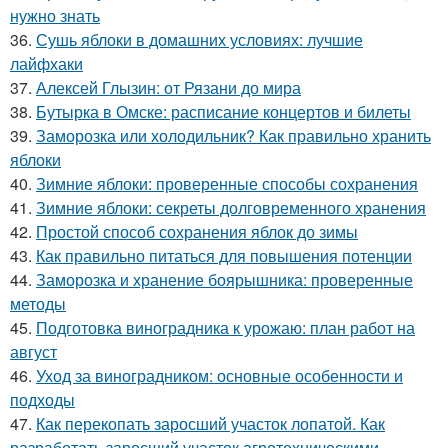
нужно знать
36.
Сушь яблоки в домашних условиях: лучшие
лайфхаки
37.
Алексей Глызин: от Рязани до мира
38.
Бутырка в Омске: расписание концертов и билеты
39.
Заморозка или холодильник? Как правильно хранить
яблоки
40.
Зимние яблоки: проверенные способы сохранения
41.
Зимние яблоки: секреты долговременного хранения
42.
Простой способ сохранения яблок до зимы
43.
Как правильно питаться для повышения потенции
44.
Заморозка и хранение боярышника: проверенные
методы
45.
Подготовка виноградника к урожаю: план работ на
август
46.
Уход за виноградником: основные особенности и
подходы
47.
Как перекопать заросший участок лопатой. Как
разработать заросший участок агротехническими