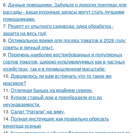
6.
Дачные помощники. Забудьте о дорогих покупках для
рассады - ваши кухонные запасы могут стать лучшими
помощниками.
7.
Рецепт от опытного садовода: одна обработка -
защита на весь год!
8.
Оптимальное время для посева томатов в 2026 году:
советы и личный опыт.
9.
Перечень наиболее востребованных и популярных
сортов томатов, широко культивируемых как в частных
хозяйствах, так и в промышленном масштабе:
10.
Доводилось ли вам встречать что-то такое же
красивое?
11.
Отличная банька на крайнем севере.
12.
Купили старый дом и преобразили его до
неузнаваемости.
13.
Caлaт "Нaтaли" нa зиму.
14.
Полная инструкция: как правильно обрезать
виноград осенью
15.
Какие традиции и обычаи Волгограда отличают его от