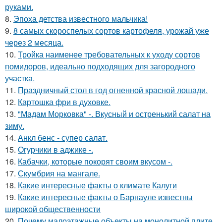
руками.
8.
Эпоха детства известного мальчика!
9.
8 самых скороспелых сортов картофеля, урожай уже
через 2 месяца.
10.
Тройка наименее требовательных к уходу сортов
помидоров, идеально подходящих для загородного
участка.
11.
Праздничный стол в год огненной красной лошади.
12.
Картошка фри в духовке.
13.
"Мадам Морковка" -. Вкусный и остренький салат на
зиму.
14.
Анкл бенс - супер салат.
15.
Огурчики в аджике -.
16.
Кабачки, которые покорят своим вкусом -.
17.
Скумбрия на мангале.
18.
Какие интересные факты о климате Калуги
19.
Какие интересные факты о Барнауле известны
широкой общественности
20.
Почему малоэтажные объекты на монолитной плите