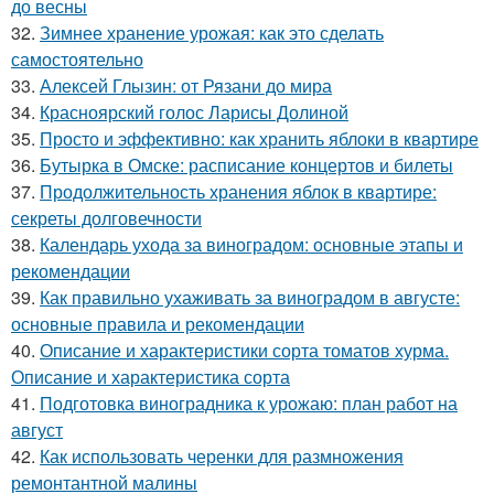
до весны
32.
Зимнее хранение урожая: как это сделать
самостоятельно
33.
Алексей Глызин: от Рязани до мира
34.
Красноярский голос Ларисы Долиной
35.
Просто и эффективно: как хранить яблоки в квартире
36.
Бутырка в Омске: расписание концертов и билеты
37.
Продолжительность хранения яблок в квартире:
секреты долговечности
38.
Календарь ухода за виноградом: основные этапы и
рекомендации
39.
Как правильно ухаживать за виноградом в августе:
основные правила и рекомендации
40.
Описание и характеристики сорта томатов хурма.
Описание и характеристика сорта
41.
Подготовка виноградника к урожаю: план работ на
август
42.
Как использовать черенки для размножения
ремонтантной малины