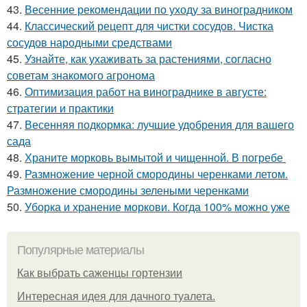
43.
Весенние рекомендации по уходу за виноградником
44.
Классический рецепт для чистки сосудов. Чистка
сосудов народными средствами
45.
Узнайте, как ухаживать за растениями, согласно
советам знакомого агронома
46.
Оптимизация работ на винограднике в августе:
стратегии и практики
47.
Весенняя подкормка: лучшие удобрения для вашего
сада
48.
Храните морковь вымытой и чищенной. В погребе
49.
Размножение черной смородины черенками летом.
Размножение смородины зелеными черенками
50.
Уборка и хранение моркови. Когда 100% можно уже
Популярные материалы
Как выбрать саженцы гортензии
Интересная идея для дачного туалета.