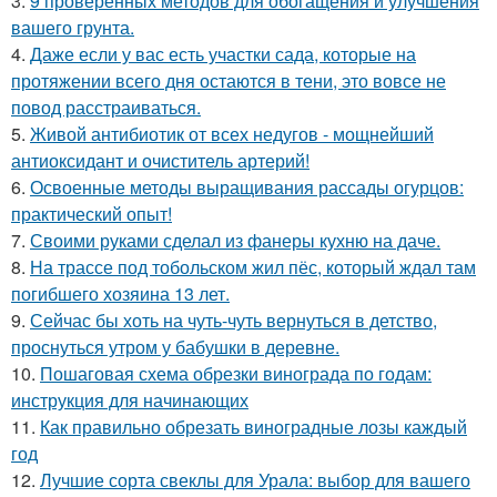
3.
9 проверенных методов для обогащения и улучшения
вашего грунта.
4.
Даже если у вас есть участки сада, которые на
протяжении всего дня остаются в тени, это вовсе не
повод расстраиваться.
5.
Живой антибиотик от всех недугов - мощнейший
антиоксидант и очиститель артерий!
6.
Освоенные методы выращивания рассады огурцов:
практический опыт!
7.
Своими руками сделал из фанеры кухню на даче.
8.
На трассе под тобольском жил пёс, который ждал там
погибшего хозяина 13 лет.
9.
Сейчас бы хоть на чуть-чуть вернуться в детство,
проснуться утром у бабушки в деревне.
10.
Пошаговая схема обрезки винограда по годам:
инструкция для начинающих
11.
Как правильно обрезать виноградные лозы каждый
год
12.
Лучшие сорта свеклы для Урала: выбор для вашего