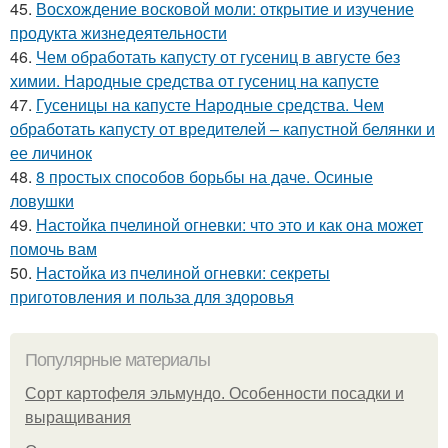
45.
Восхождение восковой моли: открытие и изучение
продукта жизнедеятельности
46.
Чем обработать капусту от гусениц в августе без
химии. Народные средства от гусениц на капусте
47.
Гусеницы на капусте Народные средства. Чем
обработать капусту от вредителей – капустной белянки и
ее личинок
48.
8 простых способов борьбы на даче. Осиные
ловушки
49.
Настойка пчелиной огневки: что это и как она может
помочь вам
50.
Настойка из пчелиной огневки: секреты
приготовления и польза для здоровья
Популярные материалы
Сорт картофеля эльмундо. Особенности посадки и
выращивания