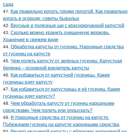
сада
41.
Как правильно копать грядки лопатой. Как правильно
копать в огороде: советы бывалых
42.
Вкусные и полезные щи с краснокочанной капустой
43.
Сколько можно хранить очищенную морковь.
Хранение в свежем виде
44.
Обработка капусты от гусениц. Народные средства
от гусениц на капусте
45.
Чем полить капусту от зеленых гусениц. Капустная
белянка – основной вредитель капусты
46.
Как избавиться от капустной гусеницы. Какие
гусеницы едят капусту
47.
Как избавиться от капустницы и её гусениц. Какие
гусеницы едят капусту?
48.
Чем обработать капусту от гусениц народными
средствами. Чем полить или опрыскать?
49.
ᐉ Народные средства от гусениц на капусте.
Побеждаем гусениц на капусте народными средства
50.
Рецепт квашеной капусты с яблоками антоновкой на