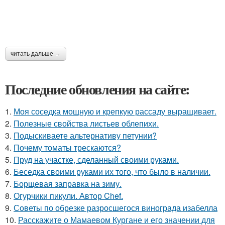
читать дальше →
Последние обновления на сайте:
1.
Моя соседка мощную и крепкую рассаду выращивает.
2.
Полезные свойства листьев облепихи.
3.
Подыскиваете альтернативу петунии?
4.
Почему томаты трескаются?
5.
Пруд на участке, сделанный своими руками.
6.
Беседка своими руками их того, что было в наличии.
7.
Борщевая заправка на зиму.
8.
Огурчики пикули. Автор Chef.
9.
Советы по обрезке разросшегося винограда изабелла
10.
Расскажите о Мамаевом Кургане и его значении для