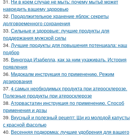
31.
Ни в коем случае не мыть: почему мытьё может
навредить вашему здоровью
32.
Продолжительное хранение яблок: секреты
долговременного сохранения
33.
Сильные и здоровые: лучшие продукты для
поддержания мужской силы
34.
Лучшие продукты для повышения потенциала: наш
подбор
35.
Виноград Изабелла, как за ним ухаживать. История
появления
36.
Мидокалм инструкция по применению. Режим
дозирования
37.
4 самых необходимых продукта при атеросклерозе.
Полезные продукты при атеросклерозе
38.
Аторвастатин инструкция по применению. Способ
применения и дозы
39.
Вкусный и полезный рецепт: Щи из молодой капусты
с красной фасолью
40.
Весенняя подкормка: лучшие удобрения для вашего