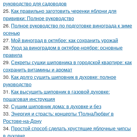
руководство для садоводов
25.
Как правильно заготовить черенки яблони для
прививки: Полное руководство
26.
Полное руководство по подготовке винограда к зиме
осенью
27.
Мой виноград в октябре: как сохранить урожай
28.
Уход за виноградом в октябре-ноябре: основные
правила
29.
Секреты сушки шиповника в городской квартире: как
сохранить витамины и аромат
30.
Как долго сушить шиповник в духовке: полное
руководство
31.
Как высушить шиповник в газовой духовке:
пошаговая инструкция
32.
Сушим шиповник дома: в духовке и без
33.
Энергия и страсть: концерты 'ПолнаЛюбви' в
Ростове-на-Дону
34.
Простой способ сделать хрустящие яблочные чипсы
в духовке