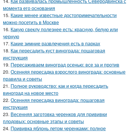
14.
Как развивалась промышленность Северодвинска с
момента его основания
15.
Какие менее известные достопримечательности
можно посетить в Москве
16.
Какую свеклу полезнее есть: красную, белую или
черную
17.
Какие зимние развлечения есть в парках
18.
Как пересадить куст винограда: пошаговая
инструкция
19.
Пересаживаем виноград осенью: все за и против
20.
Осенняя пересадка взрослого винограда: основные
правила и советы
21.
Полное руководство: как и когда пересадить
виноград на новое место
22.
Осенняя пересадка винограда: пошаговая
инструкция
23.
Весенняя заготовка черенков для прививки
плодовых: основные этапы и советы
24.
Прививка яблонь летом черенками: полное