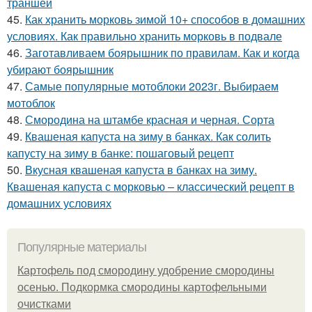
траншей
45.
Как хранить морковь зимой 10+ способов в домашних
условиях. Как правильно хранить морковь в подвале
46.
Заготавливаем боярышник по правилам. Как и когда
убирают боярышник
47.
Самые популярные мотоблоки 2023г. Выбираем
мотоблок
48.
Смородина на штамбе красная и черная. Сорта
49.
Квашеная капуста на зиму в банках. Как солить
капусту на зиму в банке: пошаговый рецепт
50.
Вкусная квашеная капуста в банках на зиму.
Квашеная капуста с морковью – классический рецепт в
домашних условиях
Популярные материалы
Картофель под смородину удобрение смородины
осенью. Подкормка смородины картофельными
очистками