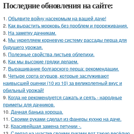
Последние обновления на сайте:
1.
Объявите войну насекомым на вашей даче!
2.
Как вырастить морковь без проблем и прореживания.
3.
На заметку дачникам.
4.
Мы укрепляем корневую систему рассады перца для
будущего урожая.
5.
Полезные свойства листьев облепихи.
6.
Как мы высокие грядки делаем.
7.
Выращивание болгарского перца: рекомендации.
8.
Четыре сорта огурцов, которые заслуживают
наивысшей оценки (10 из 10) за великолепный вкус и
обильный урожай!
9.
Когда не рекомендуется сажать и сеять - народные
приметы для дачников.
10.
Дачная банька хороша.
11.
Своими руками сделал из фанеры кухню на даче.
12.
Красивейшая замена петунии -.
13.
Сделал на участке своими руками вот такую весёлую