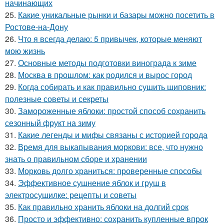
начинающих
25.
Какие уникальные рынки и базары можно посетить в
Ростове-на-Дону
26.
Что я всегда делаю: 5 привычек, которые меняют
мою жизнь
27.
Основные методы подготовки винограда к зиме
28.
Москва в прошлом: как родился и вырос город
29.
Когда собирать и как правильно сушить шиповник:
полезные советы и секреты
30.
Замороженные яблоки: простой способ сохранить
сезонный фрукт на зиму
31.
Какие легенды и мифы связаны с историей города
32.
Время для выкапывания моркови: все, что нужно
знать о правильном сборе и хранении
33.
Морковь долго храниться: проверенные способы
34.
Эффективное сушнение яблок и груш в
электросушилке: рецепты и советы
35.
Как правильно хранить яблоки на долгий срок
36.
Просто и эффективно: сохранить купленные впрок