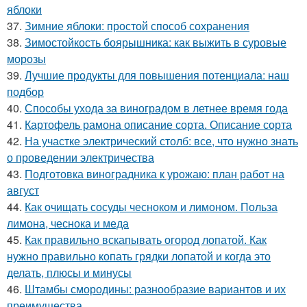
яблоки
37.
Зимние яблоки: простой способ сохранения
38.
Зимостойкость боярышника: как выжить в суровые
морозы
39.
Лучшие продукты для повышения потенциала: наш
подбор
40.
Способы ухода за виноградом в летнее время года
41.
Картофель рамона описание сорта. Описание сорта
42.
На участке электрический столб: все, что нужно знать
о проведении электричества
43.
Подготовка виноградника к урожаю: план работ на
август
44.
Как очищать сосуды чесноком и лимоном. Польза
лимона, чеснока и меда
45.
Как правильно вскапывать огород лопатой. Как
нужно правильно копать грядки лопатой и когда это
делать, плюсы и минусы
46.
Штамбы смородины: разнообразие вариантов и их
преимущества