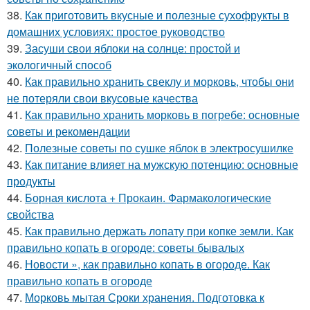
38.
Как приготовить вкусные и полезные сухофрукты в
домашних условиях: простое руководство
39.
Засуши свои яблоки на солнце: простой и
экологичный способ
40.
Как правильно хранить свеклу и морковь, чтобы они
не потеряли свои вкусовые качества
41.
Как правильно хранить морковь в погребе: основные
советы и рекомендации
42.
Полезные советы по сушке яблок в электросушилке
43.
Как питание влияет на мужскую потенцию: основные
продукты
44.
Борная кислота + Прокаин. Фармакологические
свойства
45.
Как правильно держать лопату при копке земли. Как
правильно копать в огороде: советы бывалых
46.
Новости », как правильно копать в огороде. Как
правильно копать в огороде
47.
Морковь мытая Сроки хранения. Подготовка к