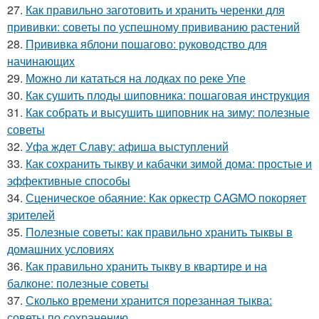
27.
Как правильно заготовить и хранить черенки для
прививки: советы по успешному прививанию растений
28.
Прививка яблони пошагово: руководство для
начинающих
29.
Можно ли кататься на лодках по реке Упе
30.
Как сушить плоды шиповника: пошаговая инструкция
31.
Как собрать и высушить шиповник на зиму: полезные
советы
32.
Уфа ждет Славу: афиша выступлений
33.
Как сохранить тыкву и кабачки зимой дома: простые и
эффективные способы
34.
Сценическое обаяние: Как оркестр CAGMO покоряет
зрителей
35.
Полезные советы: как правильно хранить тыквы в
домашних условиях
36.
Как правильно хранить тыкву в квартире и на
балконе: полезные советы
37.
Сколько времени хранится порезанная тыква:
советы по сохранению