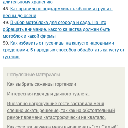
длительному хранению
48.
Как правильно подкармливать яблони и груши с
весны до осени
49.
Выбор мотоблока для огорода и сада. На что
обращать внимание, какого качества должен быть
мотоблок и какой фирмы
50.
Как избавить от гусеницы на капусте народными
средствами. 5 народных способов обработать капусту от
гусениц
Популярные материалы
Как выбрать саженцы гортензии
Интересная идея для дачного туалета.
Внезапно нагрянувшие гости заставили меня
спешно искать решение, так как на обстоятельный
ремонт времени катастрофически не хватало.
Как соседка научила меня выращивать "тот Самый"