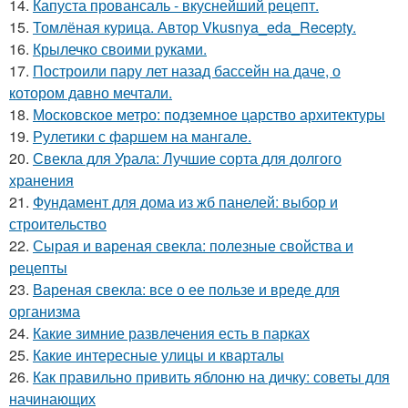
14.
Капуста провансаль - вкуснейший рецепт.
15.
Томлёная курица. Автор Vkusnya_eda_Recepty.
16.
Крылечко своими руками.
17.
Построили пару лет назад бассейн на даче, о
котором давно мечтали.
18.
Московское метро: подземное царство архитектуры
19.
Рулетики с фаршем на мангале.
20.
Свекла для Урала: Лучшие сорта для долгого
хранения
21.
Фундамент для дома из жб панелей: выбор и
строительство
22.
Сырая и вареная свекла: полезные свойства и
рецепты
23.
Вареная свекла: все о ее пользе и вреде для
организма
24.
Какие зимние развлечения есть в парках
25.
Какие интересные улицы и кварталы
26.
Как правильно привить яблоню на дичку: советы для
начинающих