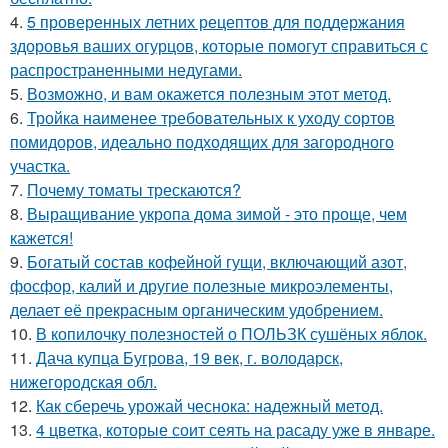
4.
5 проверенных летних рецептов для поддержания
здоровья ваших огурцов, которые помогут справиться с
распространенными недугами.
5.
Возможно, и вам окажется полезным этот метод.
6.
Тройка наименее требовательных к уходу сортов
помидоров, идеально подходящих для загородного
участка.
7.
Почему томаты трескаются?
8.
Выращивание укропа дома зимой - это проще, чем
кажется!
9.
Богатый состав кофейной гущи, включающий азот,
фосфор, калий и другие полезные микроэлементы,
делает её прекрасным органическим удобрением.
10.
В копилочку полезностей о ПОЛЬЗК сушёных яблок.
11.
Дача купца Бугрова, 19 век, г. володарск,
нижегородская обл.
12.
Как сберечь урожай чеснока: надежный метод.
13.
4 цветка, которые соит сеять на расаду уже в январе.