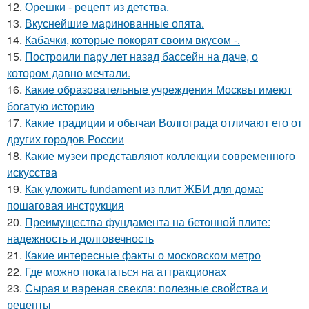
12.
Орешки - рецепт из детства.
13.
Вкуснейшие маринованные опята.
14.
Кабачки, которые покорят своим вкусом -.
15.
Построили пару лет назад бассейн на даче, о
котором давно мечтали.
16.
Какие образовательные учреждения Москвы имеют
богатую историю
17.
Какие традиции и обычаи Волгограда отличают его от
других городов России
18.
Какие музеи представляют коллекции современного
искусства
19.
Как уложить fundament из плит ЖБИ для дома:
пошаговая инструкция
20.
Преимущества фундамента на бетонной плите:
надежность и долговечность
21.
Какие интересные факты о московском метро
22.
Где можно покататься на аттракционах
23.
Сырая и вареная свекла: полезные свойства и
рецепты