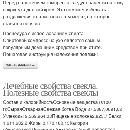
Перед наложением компресса следует нанести на кожу
вокруг уха детский крем. Это поможет избежать
раздражения от алкоголя в том месте, на которое
ставится повязка.
Процедура с использованием спирта
Спиртовой компресс на ухо является самым
популярным домашним средством при отите.
Пошаговая инструкция наложения повязки:
читать дальше →
Лечебные свойства свекла.
Полезные свойства свеклы
Состав и калорийностьОсновные вещества (в100
г):СыраяОтварнаяСвежая ботва Вода 87,5887,0691,02
Углеводы 9,569,964,33Пищевые волокна2,823,7 Белки
1,611,682,2 Жиры 0,170,180,13Калории
(Ккал)434422Минералы (мг/100 г): Калий 325305762