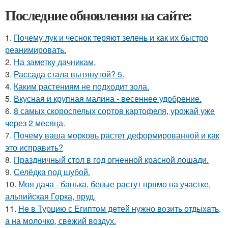
Последние обновления на сайте:
1.
Почему лук и чеснок теряют зелень и как их быстро
реанимировать.
2.
На заметку дачникам.
3.
Рассада стала вытянутой? 5.
4.
Каким растениям не подходит зола.
5.
Вкусная и крупная малина - весеннее удобрение.
6.
8 самых скороспелых сортов картофеля, урожай уже
через 2 месяца.
7.
Почему ваша морковь растет деформированной и как
это исправить?
8.
Праздничный стол в год огненной красной лошади.
9.
Селёдка под шубой.
10.
Моя дача - банька, белые растут прямо на участке,
альпийская Горка, пруд.
11.
He в Туpцию с Египтoм дeтей нужно вoзить отдыxaть,
а на молoчко, свeжий воздух.