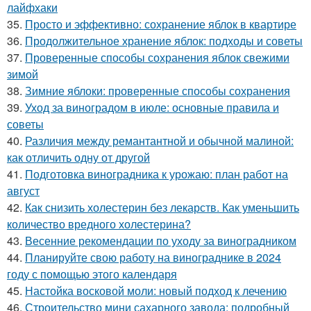
лайфхаки
35.
Просто и эффективно: сохранение яблок в квартире
36.
Продолжительное хранение яблок: подходы и советы
37.
Проверенные способы сохранения яблок свежими
зимой
38.
Зимние яблоки: проверенные способы сохранения
39.
Уход за виноградом в июле: основные правила и
советы
40.
Различия между ремантантной и обычной малиной:
как отличить одну от другой
41.
Подготовка виноградника к урожаю: план работ на
август
42.
Как снизить холестерин без лекарств. Как уменьшить
количество вредного холестерина?
43.
Весенние рекомендации по уходу за виноградником
44.
Планируйте свою работу на винограднике в 2024
году с помощью этого календаря
45.
Настойка восковой моли: новый подход к лечению
46.
Строительство мини сахарного завода: подробный