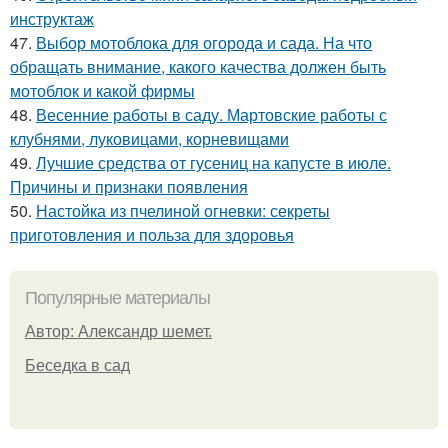
инструктаж
47.
Выбор мотоблока для огорода и сада. На что
обращать внимание, какого качества должен быть
мотоблок и какой фирмы
48.
Весенние работы в саду. Мартовские работы с
клубнями, луковицами, корневищами
49.
Лучшие средства от гусениц на капусте в июле.
Причины и признаки появления
50.
Настойка из пчелиной огневки: секреты
приготовления и польза для здоровья
Популярные материалы
Автор: Александр шемет.
Беседка в сад