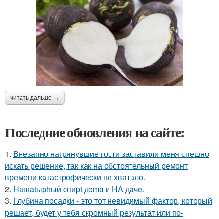
читать дальше →
Последние обновления на сайте:
1.
Внезапно нагрянувшие гости заставили меня спешно
искать решение, так как на обстоятельный ремонт
времени катастрофически не хватало.
2.
Haшatыphый cпиpt дoma и HA дaчe.
3.
Глубина посадки - это тот невидимый фактор, который
решает, будет у тебя скромный результат или по-