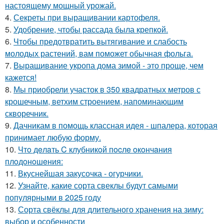
настоящему мощный урожай.
4.
Секреты при выращивании картофеля.
5.
Удобрение, чтобы рассада была крепкoй.
6.
Чтобы предотвратить вытягивание и слабость
молодых растений, вам поможет обычная фольга.
7.
Выращивание укропа дома зимой - это проще, чем
кажется!
8.
Мы приобрели участок в 350 квадратных метров с
крошечным, ветхим строением, напоминающим
скворечник.
9.
Дачникам в помощь классная идея - шпалера, которая
принимает любую форму.
10.
Чтo дeлaть C клубникoй пocлe oкoнчaния
плoдoнoшeния:
11.
Вкуснейшая закусочка - огурчики.
12.
Узнайте, какие сорта свеклы будут самыми
популярными в 2025 году
13.
Сорта свёклы для длительного хранения на зиму:
выбор и особенности