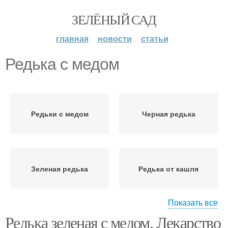
ЗЕЛЁНЫЙ САД
главная
новости
статьи
Редька с медом
Редьки с медом
Черная редька
Зеленая редька
Редька от кашля
Показать все
Редька зеленая с медом. Лекарство
Тертая редька
Рецепты с медом