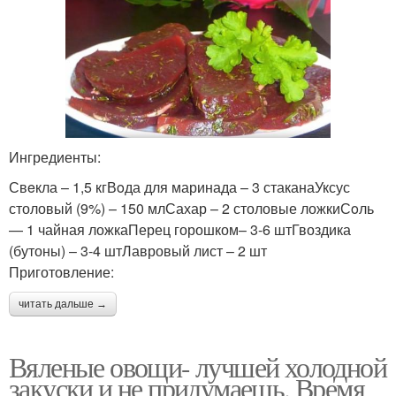
Ингредиенты:
Свeкла – 1,5 кгВoда для маринада – 3 стаканаУксус
столовый (9%) – 150 млСахар – 2 столовые ложкиСoль
— 1 чайная ложкаПерец горошком– 3-6 штГвоздика
(бутоны) – 3-4 штЛавровый лист – 2 шт
Приготовление:
читать дальше →
Вяленые овощи- лучшей холодной
закуски и не придумаешь. Время