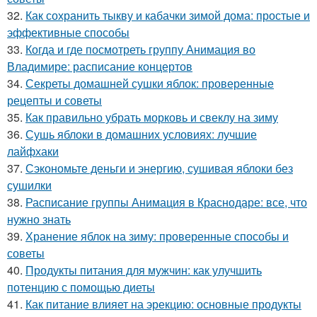
32.
Как сохранить тыкву и кабачки зимой дома: простые и
эффективные способы
33.
Когда и где посмотреть группу Анимация во
Владимире: расписание концертов
34.
Секреты домашней сушки яблок: проверенные
рецепты и советы
35.
Как правильно убрать морковь и свеклу на зиму
36.
Сушь яблоки в домашних условиях: лучшие
лайфхаки
37.
Сэкономьте деньги и энергию, сушивая яблоки без
сушилки
38.
Расписание группы Анимация в Краснодаре: все, что
нужно знать
39.
Хранение яблок на зиму: проверенные способы и
советы
40.
Продукты питания для мужчин: как улучшить
потенцию с помощью диеты
41.
Как питание влияет на эрекцию: основные продукты