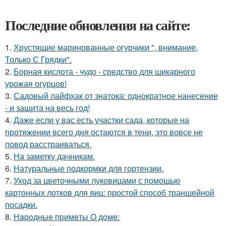
Последние обновления на сайте:
1.
Хрустящие маринованные огурчики ", внимание,
Только С Грядки".
2.
Борная кислота - чудо - средство для шикарного
урожая огурцов!
3.
Садовый лайфхак от знатока: однократное нанесение
- и защита на весь год!
4.
Даже если у вас есть участки сада, которые на
протяжении всего дня остаются в тени, это вовсе не
повод расстраиваться.
5.
На заметку дачникам.
6.
Натуральные подкормки для гортензии.
7.
Уход за цветочными луковицами с помощью
картонных лотков для яиц: простой способ траншейной
посадки.
8.
Нapoдныe пpимeты O дoмe: