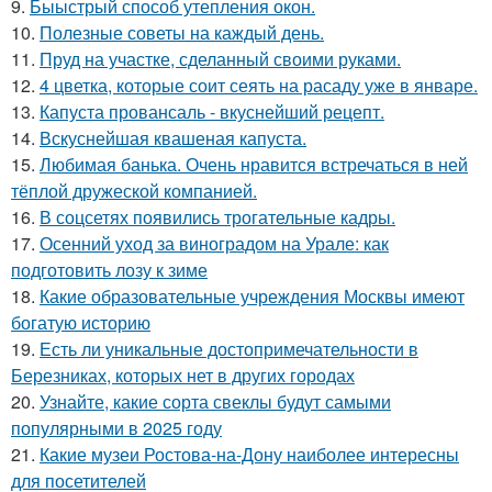
9.
Быыстрый способ утепления окон.
10.
Полезные советы на каждый день.
11.
Пруд на участке, сделанный своими руками.
12.
4 цветка, которые соит сеять на расаду уже в январе.
13.
Капуста провансаль - вкуснейший рецепт.
14.
Вскуснейшая квашеная капуста.
15.
Любимая банька. Очень нравится встречаться в ней
тёплой дружеской компанией.
16.
В соцсетях появились трогательные кадры.
17.
Осенний уход за виноградом на Урале: как
подготовить лозу к зиме
18.
Какие образовательные учреждения Москвы имеют
богатую историю
19.
Есть ли уникальные достопримечательности в
Березниках, которых нет в других городах
20.
Узнайте, какие сорта свеклы будут самыми
популярными в 2025 году
21.
Какие музеи Ростова-на-Дону наиболее интересны
для посетителей