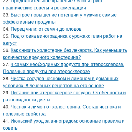
32.
Продолжительное хранение яблок и груш:
практические советы и рекомендации
33.
Быстрое повышение потенции у мужчин: самые
эффективные продукты
34.
Перец чили: от семян до плодов
35.
Подготовка виноградника к урожаю: план работ на
август
36.
Как снизить холестерин без лекарств. Как уменьшить
количество вредного холестерина?
37.
4 самых необходимых продукта при атеросклерозе.
Полезные продукты при атеросклерозе
38.
Чистка сосудов чесноком и лимоном в домашних
условиях. 8 лечебных рецептов на его основе
39.
Питание при атеросклерозе сосудов. Особенности и
разновидности диеты
40.
Чеснок и лимон от холестерина. Состав чеснока и
полезные свойства
41.
Июньский уход за виноградом: основные правила и
советы