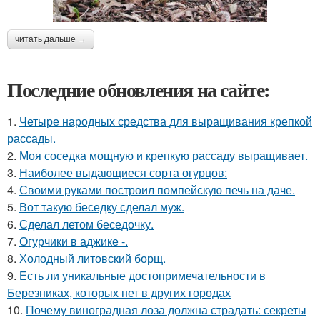
читать дальше →
Последние обновления на сайте:
1.
Четыре народных средства для выращивания крепкой
рассады.
2.
Моя соседка мощную и крепкую рассаду выращивает.
3.
Наиболее выдающиеся сорта огурцов:
4.
Своими руками построил помпейскую печь на даче.
5.
Вот такую беседку сделал муж.
6.
Сделал летом беседочку.
7.
Огурчики в аджике -.
8.
Холодный литовский борщ.
9.
Есть ли уникальные достопримечательности в
Березниках, которых нет в других городах
10.
Почему виноградная лоза должна страдать: секреты