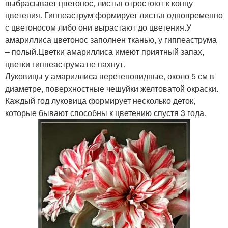
выбрасывает цветонос, листья отростоют к концу
цветения. Гиппеаструм формирует листья одновременно
с цветоносом либо они вырастают до цветения.У
амариллиса цветонос заполнен тканью, у гиппеаструма
– полый.Цветки амариллиса имеют приятный запах,
цветки гиппеаструма не пахнут.
Луковицы у амариллиса веретеновидные, около 5 см в
диаметре, поверхностные чешуйки желтоватой окраски.
Каждый год луковица формирует несколько деток,
которые бывают способны к цветению спустя 3 года.