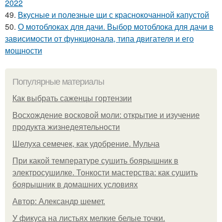
2022
49.
Вкусные и полезные щи с краснокочанной капустой
50.
О мотоблоках для дачи. Выбор мотоблока для дачи в
зависимости от функционала, типа двигателя и его
мощности
Популярные материалы
Как выбрать саженцы гортензии
Восхождение восковой моли: открытие и изучение
продукта жизнедеятельности
Шелуха семечек, как удобрение. Мульча
При какой температуре сушить боярышник в
электросушилке. Тонкости мастерства: как сушить
боярышник в домашних условиях
Автор: Александр шемет.
У фикуса на листьях мелкие белые точки.