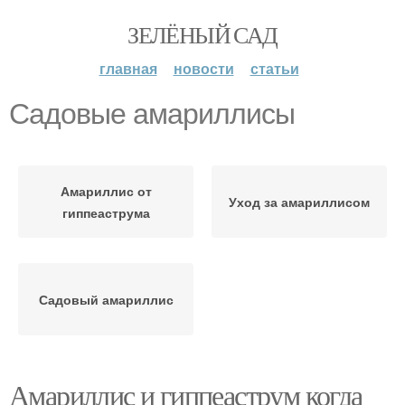
ЗЕЛЁНЫЙ САД
главная
новости
статьи
Садовые амариллисы
Амариллис от
Уход за амариллисом
гиппеаструма
Садовый амариллис
Амариллис и гиппеаструм когда