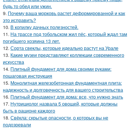
будь то обед или ужин.
9.
Почему ваша морковь растет деформированной и как
это исправить?
10.
В копилку дачных полезностей.
11.
На трассе под тобольском жил пёс, который ждал там
погибшего хозяина 13 лет.
12.
Сорта свеклы, которые идеально растут на Урале
13.
Какие музеи представляют коллекции современного
искусства
14.
Плитный фундамент для дома своими руками:
пошаговая инструкция
15.
Монолитная железобетонная фундаментная плита:
надежность и долговечность для вашего строительства
16.
Плитный фундамент для дома: все, что нужно знать
17.
Нутрициолог назвала 5 овощей, которые должны
быть в рационе каждого
18.
Свёкла: скрытые опасности, о которых вы не
подозревали