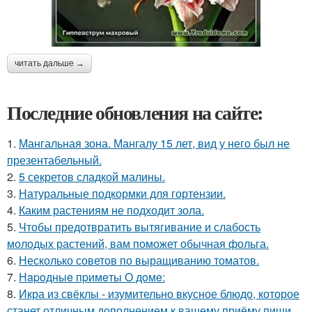
читать дальше →
Последние обновления на сайте:
1.
Мангальная зона. Мангалу 15 лет, вид у него был не
презентабельный.
2.
5 секретов сладкой малины.
3.
Натуральные подкормки для гортензии.
4.
Каким растениям не подходит зола.
5.
Чтобы предотвратить вытягивание и слабость
молодых растений, вам поможет обычная фольга.
6.
Несколько советов по выращиванию томатов.
7.
Нapoдныe пpимeты O дoмe:
8.
Икра из свёклы - изумительно вкусное блюдо, которое
станет отличным дополнением к вашему приёму пищи,