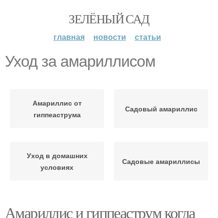
ЗЕЛЁНЫЙ САД
главная
новости
статьи
Уход за амариллисом
Амариллис от
Садовый амариллис
гиппеаструма
Уход в домашних
Садовые амариллисы
условиях
Амариллис и гиппеаструм когда