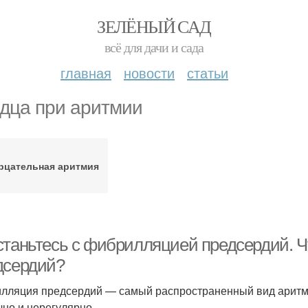
ЗЕЛЁНЫЙ САД
всё для дачи и сада
главная
новости
статьи
дца при аритмии
рцательная аритмия
станьтесь с фибрилляцией предсердий. 
дсердий?
лляция предсердий — самый распространенный вид аритм
чно и нерегулярно.