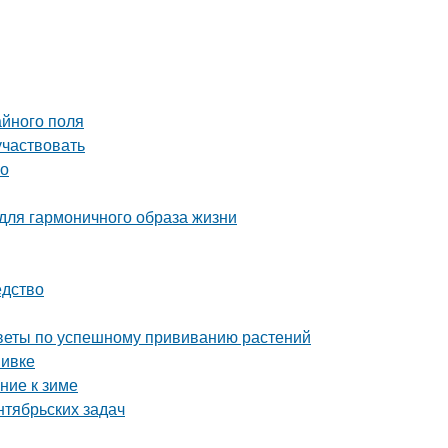
айного поля
участвовать
во
 для гармоничного образа жизни
едство
советы по успешному прививанию растений
вивке
ние к зиме
нтябрьских задач