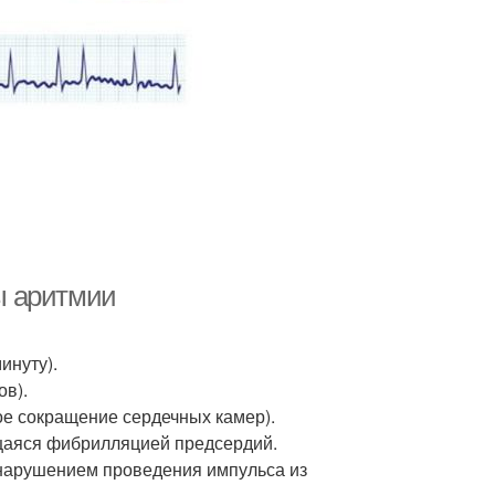
ы аритмии
инуту).
ов).
ое сокращение сердечных камер).
щаяся фибрилляцией предсердий.
 нарушением проведения импульса из