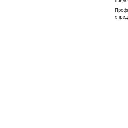
предс
Профи
опред