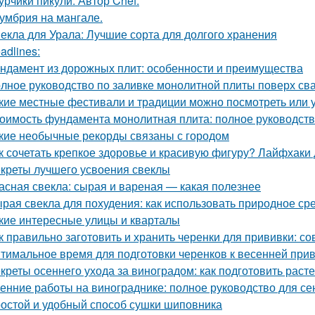
урчики пикули. Автор Chef.
умбрия на мангале.
екла для Урала: Лучшие сорта для долгого хранения
adlines:
ндамент из дорожных плит: особенности и преимущества
лное руководство по заливке монолитной плиты поверх св
кие местные фестивали и традиции можно посмотреть или 
оимость фундамента монолитная плита: полное руководст
кие необычные рекорды связаны с городом
к сочетать крепкое здоровье и красивую фигуру? Лайфхаки
креты лучшего усвоения свеклы
асная свекла: сырая и вареная — какая полезнее
рая свекла для похудения: как использовать природное ср
кие интересные улицы и кварталы
к правильно заготовить и хранить черенки для прививки: 
тимальное время для подготовки черенков к весенней при
креты осеннего ухода за виноградом: как подготовить расте
енние работы на винограднике: полное руководство для се
остой и удобный способ сушки шиповника