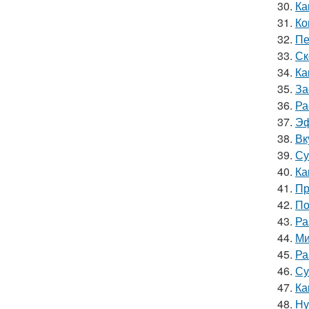
30.
Ка
31.
Ко
32.
Пе
33.
Ск
34.
Ка
35.
За
36.
Ра
37.
Эф
38.
Вк
39.
Су
40.
Ка
41.
Пр
42.
По
43.
Ра
44.
Ми
45.
Ра
46.
Су
47.
Ка
48.
Ну