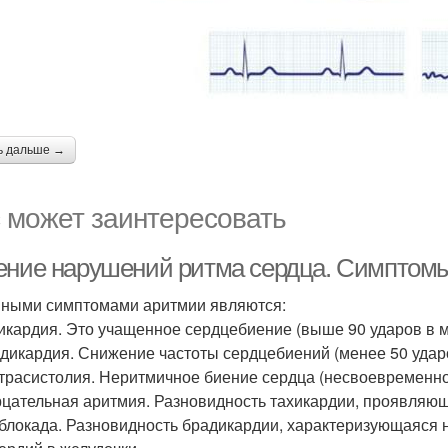
ь дальше →
 может заинтересовать
ение нарушений ритма сердца. Симптом
ными симптомами аритмии являются:
хикардия. Это учащенное сердцебиение (выше 90 ударов в м
адикардия. Снижение частоты сердцебиений (менее 50 удар
страсистолия. Неритмичное биение сердца (несвоевременн
рцательная аритмия. Разновидность тахикардии, проявляю
-блокада. Разновидность брадикардии, характеризующаяся