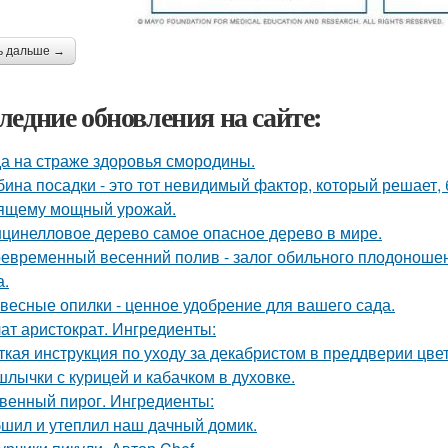
ь дальше →
ледние обновления на сайте:
а на страже здоровья смородины.
бина посадки - это тот невидимый фактор, который решает, 
ящему мощный урожай.
цинелловое дерево самое опасное дерево в мире.
евременный весенний полив - залог обильного плодоношен
а.
весные опилки - ценное удобрение для вашего сада.
ат аристократ. Ингредиенты:
ткая инструкция по уходу за декабристом в преддверии цве
лычки с курицей и кабачком в духовке.
венный пирог. Ингредиенты:
шил и утеплил наш дачный домик.