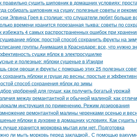
к правильно сушить шиповник в домашних условиях: прост
гда собирать шиповник на сушку: полезные советы и реком
сни Элвина Грея в столице: что слушатели любят больше в
олько времени хранится порезанная тыква: советы по сох
к избежать 4 самых распространенных ошибок при хранени
сушивание яблок: простой способ сохранить фрукты на зим
списание группы Анимация в Краснодаре: все, что нужно зн
фективность сушки яблок в электросушилке
усные и полезные: яблоки сушеные в Изидри
шь свои овощи и фрукты с помощью этих 25 полезных сове
к сохранить яблоки и груши до весны: простые и эффектив
остой способ сохранения яблок до зимы
дбор удобрений для груши: как получить богатый урожай
зличия между ремантантной и обычной малиной: как отличит
докалм инструкция по применению. Режим дозирования
змножение ремонтантной малины черенками осенью и вес
шеные яблоки в духовке в домашних условиях. Как сушить я
к лучше хранится морковка мытая или нет. Подготовка
жно ли мыть морковь перед закладкой.. С помощью вакуум