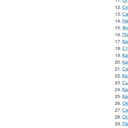
11.
Ог
12.
Ск
13.
Св
14.
He
15.
Фу
16.
По
17.
Ка
18.
Ст
19.
Ка
20.
Ка
21.
Се
22.
Кр
23.
Сы
24.
Ка
25.
Ка
26.
Оп
27.
Се
28.
Ос
29.
Пр