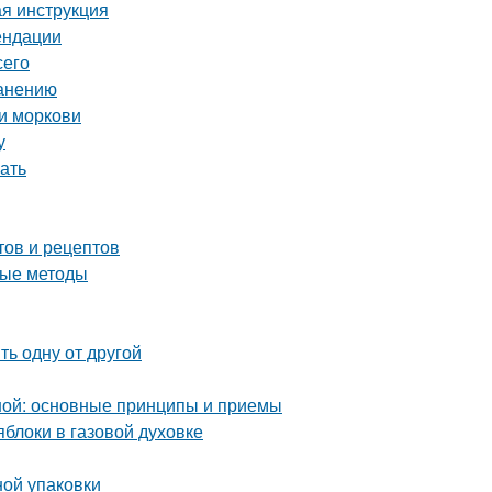
ая инструкция
ендации
сего
ранению
и моркови
у
ать
тов и рецептов
ные методы
ь одну от другой
ной: основные принципы и приемы
блоки в газовой духовке
ной упаковки