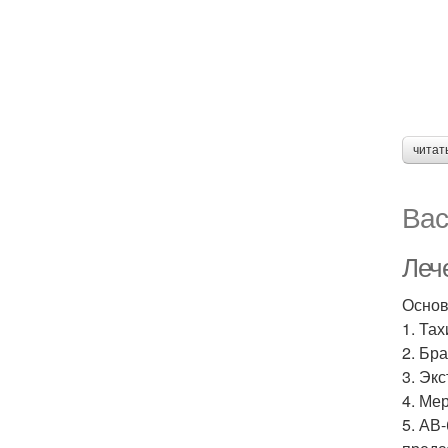
читат
Вас
Леч
Основ
1. Та
2. Бр
3. Эк
4. Ме
5. АВ