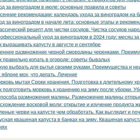
од за виноградом в июле: основные правила и советы
сенние рекомендации: календарь ухода за виноградом на 
од за виноградом в начале лета: основные этапы и рекоме
ассический рецепт для чистки сосудов. Чистка сосудов на
офессиональный уход за виноградом в 2024 году: месяц з
к выращивать капусту в августе и сентябре
еннее размножение черной смородины черенками. Преимущ
к правильно копать в огороде: советы бывалых
кую выбрать для рытья своими руками. Преимущества и не
 яблоне мох, что делать. Лечение
рковь мытая Сроки хранения. Подготовка к длительному х
к подготовить морковь к хранению на зиму после уборки. У
способа размножения малины. Размножение малины отпры
схождение восковой моли: открытие и изучение продукта ж
леные черви на капусте чем обработать. Как выглядит и по
усная квашеная капуста в банках на зиму. Квашеная капуст
иях