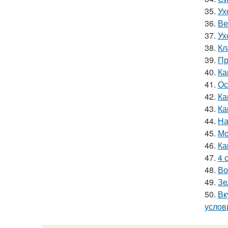
35.
Ух
36.
Ве
37.
Ух
38.
Кл
39.
Пр
40.
Ка
41.
Ос
42.
Ка
43.
Ка
44.
На
45.
Мо
46.
Ка
47.
4 
48.
Во
49.
Зе
50.
Вк
услов