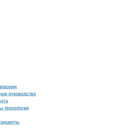
дородия
ное руководство
ента
ы технологии
е рецепты