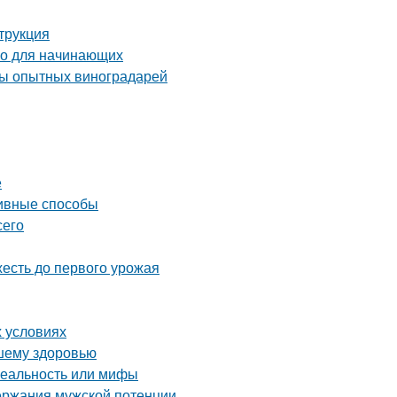
трукция
во для начинающих
еты опытных виноградарей
е
тивные способы
сего
жесть до первого урожая
х условиях
ашему здоровью
реальность или мифы
ержания мужской потенции