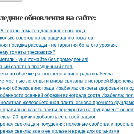
ледние обновления на сайте:
 5 сортов томатов для вашего огорода.
колько советов по выращиванию томатов.
няя посадка рассады - не гарантия богатого урожая.
ему томаты трескаются?
метили - уничтожайте без промедления!
ный салат на праздничный стол.
еты по обрезке разросшегося винограда изабелла
ие местные легенды и мифы связаны с историей Воронежа
нняя обрезка винограда Изабелла: секреты здоровья и пло
обенности осенней обрезки винограда сорта Изабелла: пол
нолитная железобетонная плита: основа прочного фундам
к правильно класть плиты перекрытия на фундамент: основ
екла: 20 причин добавить её в свой рацион
реная свекла для похудения: полезные свойства и просты
реная свекла: все о ее пользе и вреде для организма