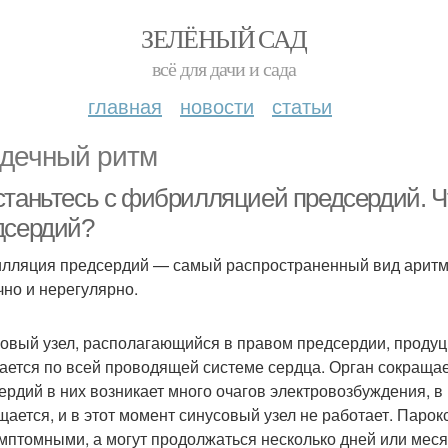
ЗЕЛЁНЫЙ САД
всё для дачи и сада
главная
новости
статьи
дечный ритм
станьтесь с фибрилляцией предсердий. 
дсердий?
лляция предсердий — самый распространенный вид аритм
чно и нерегулярно.
овый узел, располагающийся в правом предсердии, продуци
ается по всей проводящей системе сердца. Орган сокраща
ердий в них возникает много очагов электровозбуждения, в
щается, и в этот момент синусовый узел не работает. Парок
мптомными, а могут продолжаться несколько дней или месяц