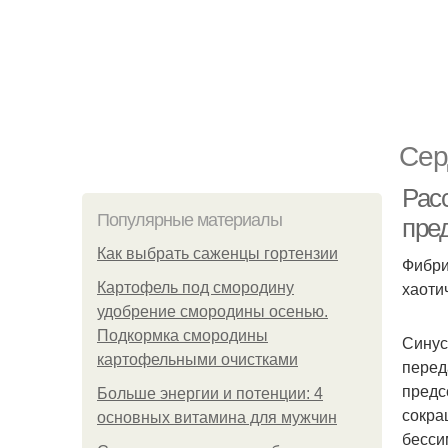
Сер
Рас
Популярные материалы
пре
Как выбрать саженцы гортензии
Фибри
хаоти
Картофель под смородину
удобрение смородины осенью.
Подкормка смородины
Синус
картофельными очистками
перед
предс
Больше энергии и потенции: 4
сокра
основных витамина для мужчин
бесси