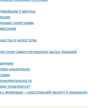
ближайшие 3 месяца
ндации
родными средствами
а месяцем
ества и недостатки
достатки самостоятельного рытья траншей
ранению
борка корнеплода
сками
изнедеятельности
чему появляется?
а с морковью – классический рецепт в домашних