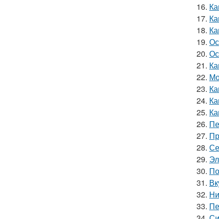
16.
Ка
17.
Ка
18.
Ка
19.
Ос
20.
Ос
21.
Ка
22.
Мо
23.
Ка
24.
Ка
25.
Ка
26.
Пе
27.
Пр
28.
Се
29.
Эл
30.
По
31.
Вк
32.
Ни
33.
Пе
34.
Си