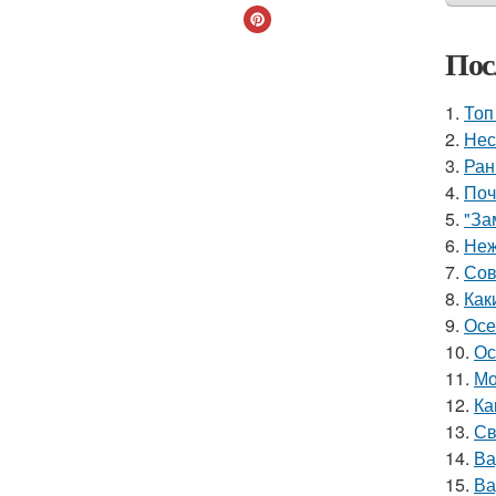
Пос
1.
Топ
2.
Нес
3.
Ран
4.
Поч
5.
"За
6.
Неж
7.
Сов
8.
Как
9.
Осе
10.
Ос
11.
Мо
12.
Ка
13.
Св
14.
Ва
15.
Ва