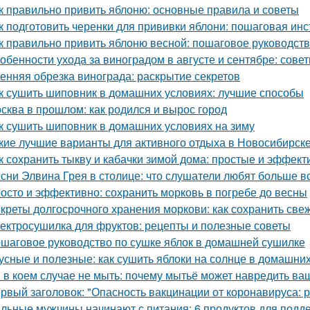
к правильно привить яблоню: основные правила и советы
к подготовить черенки для прививки яблони: пошаговая инс
к правильно привить яблоню весной: пошаговое руководст
обенности ухода за виноградом в августе и сентябре: сов
енняя обрезка винограда: раскрытие секретов
к сушить шиповник в домашних условиях: лучшие способы
сква в прошлом: как родился и вырос город
к сушить шиповник в домашних условиях на зиму
кие лучшие варианты для активного отдыха в Новосибирск
к сохранить тыкву и кабачки зимой дома: простые и эффек
сни Элвина Грея в столице: что слушатели любят больше в
осто и эффективно: сохранить морковь в погребе до весны
креты долгосрочного хранения моркови: как сохранить све
ектросушилка для фруктов: рецепты и полезные советы
шаговое руководство по сушке яблок в домашней сушилке
усные и полезные: как сушить яблоки на солнце в домашни
 в коем случае не мыть: почему мытьё может навредить в
рвый заголовок: "Опасность вакцинации от коронавируса: 
льные мужчины начинают с питания: 6 продуктов для подд