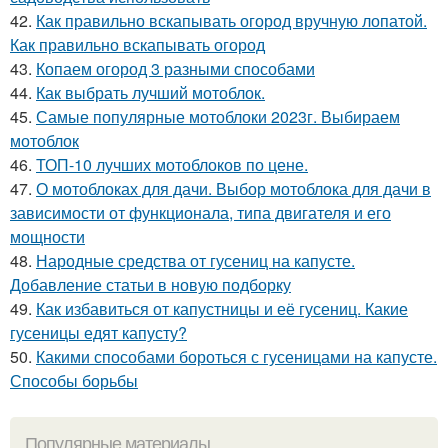
42.
Как правильно вскапывать огород вручную лопатой.
Как правильно вскапывать огород
43.
Копаем огород 3 разными способами
44.
Как выбрать лучший мотоблок.
45.
Самые популярные мотоблоки 2023г. Выбираем
мотоблок
46.
ТОП-10 лучших мотоблоков по цене.
47.
О мотоблоках для дачи. Выбор мотоблока для дачи в
зависимости от функционала, типа двигателя и его
мощности
48.
Народные средства от гусениц на капусте.
Добавление статьи в новую подборку
49.
Как избавиться от капустницы и её гусениц. Какие
гусеницы едят капусту?
50.
Какими способами бороться с гусеницами на капусте.
Способы борьбы
Популярные материалы