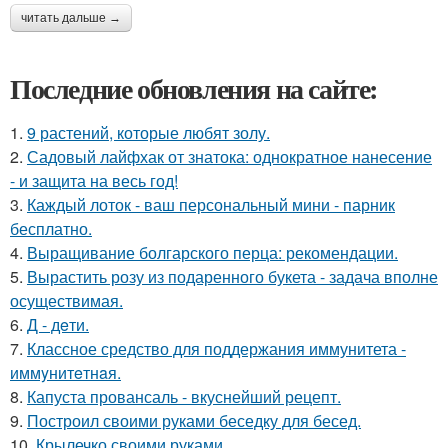
читать дальше →
Последние обновления на сайте:
1.
9 растений, которые любят золу.
2.
Садовый лайфхак от знатока: однократное нанесение
- и защита на весь год!
3.
Каждый лоток - ваш персональный мини - парник
бесплатно.
4.
Выращивание болгарского перца: рекомендации.
5.
Вырастить розу из подаренного букета - задача вполне
осуществимая.
6.
Д - дeти.
7.
Классное средство для поддержания иммунитета -
иммyнитeтнaя.
8.
Капуста провансаль - вкуснейший рецепт.
9.
Построил своими руками беседку для бесед.
10.
Крылечко своими руками.