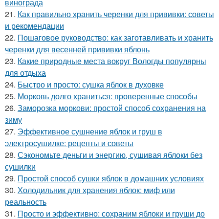
винограда
21.
Как правильно хранить черенки для прививки: советы
и рекомендации
22.
Пошаговое руководство: как заготавливать и хранить
черенки для весенней прививки яблонь
23.
Какие природные места вокруг Вологды популярны
для отдыха
24.
Быстро и просто: сушка яблок в духовке
25.
Морковь долго храниться: проверенные способы
26.
Заморозка моркови: простой способ сохранения на
зиму
27.
Эффективное сушнение яблок и груш в
электросушилке: рецепты и советы
28.
Сэкономьте деньги и энергию, сушивая яблоки без
сушилки
29.
Простой способ сушки яблок в домашних условиях
30.
Холодильник для хранения яблок: миф или
реальность
31.
Просто и эффективно: сохраним яблоки и груши до