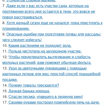
7.
Даже если у вас есть участки сада, которые на
протяжении всего дня остаются в тени, это вовсе не
повод расстраиваться.
8.
Хотя дачный сезон еще не начался, пора приступить к
планированию.
9.
Опасные ошибки при подготовке почвы для рассады:
чего следует избегать!
10.
Каким растениям не подходит зола.
11.
Польза чистотела на загородном участке.
12.
Чтобы предотвратить вытягивание и слабость
молодых растений, вам поможет обычная фольга.
13.
Уход за цветочными луковицами с помощью
картонных лотков для яиц: простой способ траншейной
посадки.
14.
Почему томаты трескаются?
15.
Дачная банька хороша.
16.
Спасли песика, упaвшего в ледяную рeку!
17.
Своими руками построил помпейскую печь на даче.