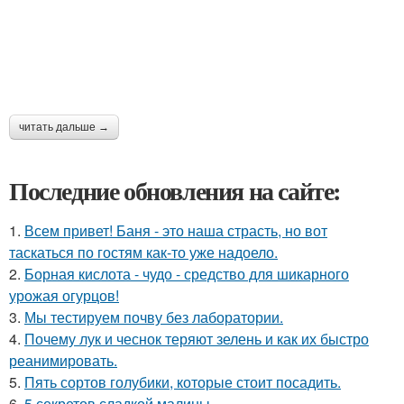
читать дальше →
Последние обновления на сайте:
1.
Всем привет! Баня - это наша страсть, но вот
таскаться по гостям как-то уже надоело.
2.
Борная кислота - чудо - средство для шикарного
урожая огурцов!
3.
Мы тестируем почву без лаборатории.
4.
Почему лук и чеснок теряют зелень и как их быстро
реанимировать.
5.
Пять сортов голубики, которые стоит посадить.
6.
5 секретов сладкой малины.