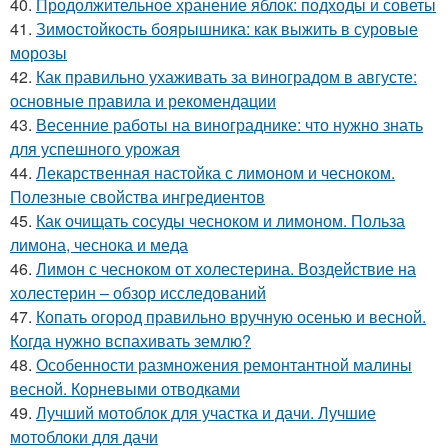
40.
Продолжительное хранение яблок: подходы и советы
41.
Зимостойкость боярышника: как выжить в суровые
морозы
42.
Как правильно ухаживать за виноградом в августе:
основные правила и рекомендации
43.
Весенние работы на винограднике: что нужно знать
для успешного урожая
44.
Лекарственная настойка с лимоном и чесноком.
Полезные свойства ингредиентов
45.
Как очищать сосуды чесноком и лимоном. Польза
лимона, чеснока и меда
46.
Лимон с чесноком от холестерина. Воздействие на
холестерин – обзор исследований
47.
Копать огород правильно вручную осенью и весной.
Когда нужно вспахивать землю?
48.
Особенности размножения ремонтантной малины
весной. Корневыми отводками
49.
Лучший мотоблок для участка и дачи. Лучшие
мотоблоки для дачи