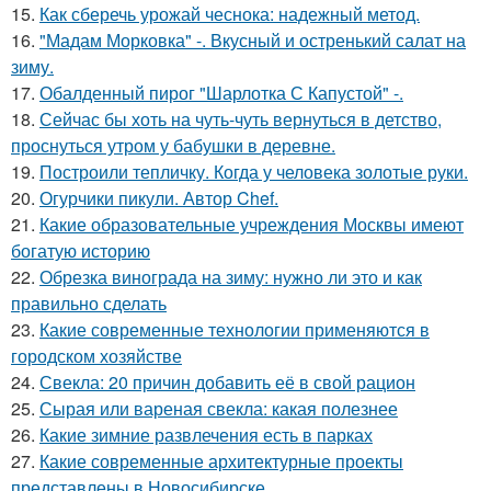
15.
Как сберечь урожай чеснока: надежный метод.
16.
"Мадам Морковка" -. Вкусный и остренький салат на
зиму.
17.
Обалденный пирог "Шарлотка С Капустой" -.
18.
Сейчас бы хоть на чуть-чуть вернуться в детство,
проснуться утром у бабушки в деревне.
19.
Построили тепличку. Когда у человека золотые руки.
20.
Огурчики пикули. Автор Chef.
21.
Какие образовательные учреждения Москвы имеют
богатую историю
22.
Обрезка винограда на зиму: нужно ли это и как
правильно сделать
23.
Какие современные технологии применяются в
городском хозяйстве
24.
Свекла: 20 причин добавить её в свой рацион
25.
Сырая или вареная свекла: какая полезнее
26.
Какие зимние развлечения есть в парках
27.
Какие современные архитектурные проекты
представлены в Новосибирске