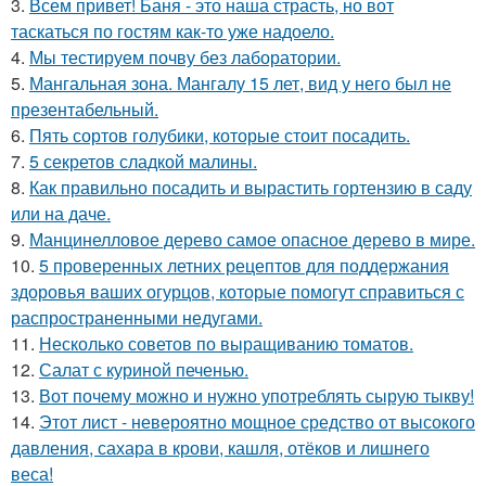
3.
Всем привет! Баня - это наша страсть, но вот
таскаться по гостям как-то уже надоело.
4.
Мы тестируем почву без лаборатории.
5.
Мангальная зона. Мангалу 15 лет, вид у него был не
презентабельный.
6.
Пять сортов голубики, которые стоит посадить.
7.
5 секретов сладкой малины.
8.
Как правильно посадить и вырастить гортензию в саду
или на даче.
9.
Манцинелловое дерево самое опасное дерево в мире.
10.
5 проверенных летних рецептов для поддержания
здоровья ваших огурцов, которые помогут справиться с
распространенными недугами.
11.
Несколько советов по выращиванию томатов.
12.
Салат с куриной печенью.
13.
Вот почему можно и нужно употреблять сырую тыкву!
14.
Этот лист - невероятно мощное средство от высокого
давления, сахара в крови, кашля, отёков и лишнего
веса!