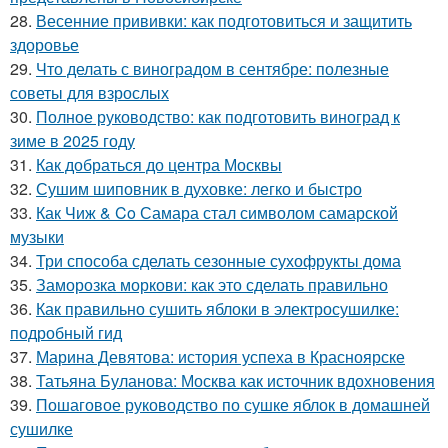
28.
Весенние прививки: как подготовиться и защитить
здоровье
29.
Что делать с виноградом в сентябре: полезные
советы для взрослых
30.
Полное руководство: как подготовить виноград к
зиме в 2025 году
31.
Как добраться до центра Москвы
32.
Сушим шиповник в духовке: легко и быстро
33.
Как Чиж & Co Самара стал символом самарской
музыки
34.
Три способа сделать сезонные сухофрукты дома
35.
Заморозка моркови: как это сделать правильно
36.
Как правильно сушить яблоки в электросушилке:
подробный гид
37.
Марина Девятова: история успеха в Красноярске
38.
Татьяна Буланова: Москва как источник вдохновения
39.
Пошаговое руководство по сушке яблок в домашней
сушилке