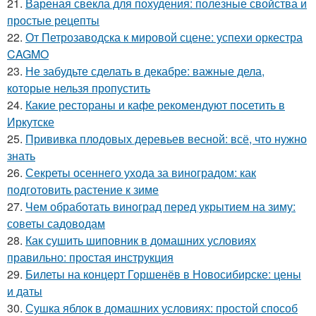
21.
Вареная свекла для похудения: полезные свойства и
простые рецепты
22.
От Петрозаводска к мировой сцене: успехи оркестра
CAGMO
23.
Не забудьте сделать в декабре: важные дела,
которые нельзя пропустить
24.
Какие рестораны и кафе рекомендуют посетить в
Иркутске
25.
Прививка плодовых деревьев весной: всё, что нужно
знать
26.
Секреты осеннего ухода за виноградом: как
подготовить растение к зиме
27.
Чем обработать виноград перед укрытием на зиму:
советы садоводам
28.
Как сушить шиповник в домашних условиях
правильно: простая инструкция
29.
Билеты на концерт Горшенёв в Новосибирске: цены
и даты
30.
Сушка яблок в домашних условиях: простой способ