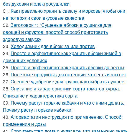
без духовки и электросушилки
31.
Как правильно хранить свеклу и морковь, чтобы они
не потеряли свои вкусовые качества
32.
Заголовок 1: "Сушеные яблоки в сушилке для
овощей и фруктов: простой способ приготовить
здоровую закуску
33.
Холодильник для яблок: за или против
34.
Просто и эффективно: как хранить яблоки зимой в
домашних условиях
35.
Просто и эффективно: как хранить яблоки до весны
36.
Полезные продукты для потенции: что есть и что нет
37.
Осеннее удобрение для груши: как выбрать лучшее
38.
Описание и характеристики сорта томатов хурма.
Описание и характеристика сорта
39.
Почему растут горькие кабачки и что с ними делать.
Почему растут горькие кабачки
40.
Аторвастатин инструкция по применению. Способ
применения и дозы
41.
Строительство дома с нуля: все, что вам нужно знать