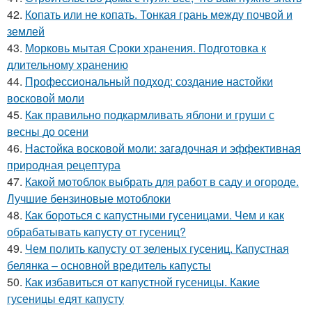
42.
Копать или не копать. Тонкая грань между почвой и
землей
43.
Морковь мытая Сроки хранения. Подготовка к
длительному хранению
44.
Профессиональный подход: создание настойки
восковой моли
45.
Как правильно подкармливать яблони и груши с
весны до осени
46.
Настойка восковой моли: загадочная и эффективная
природная рецептура
47.
Какой мотоблок выбрать для работ в саду и огороде.
Лучшие бензиновые мотоблоки
48.
Как бороться с капустными гусеницами. Чем и как
обрабатывать капусту от гусениц?
49.
Чем полить капусту от зеленых гусениц. Капустная
белянка – основной вредитель капусты
50.
Как избавиться от капустной гусеницы. Какие
гусеницы едят капусту