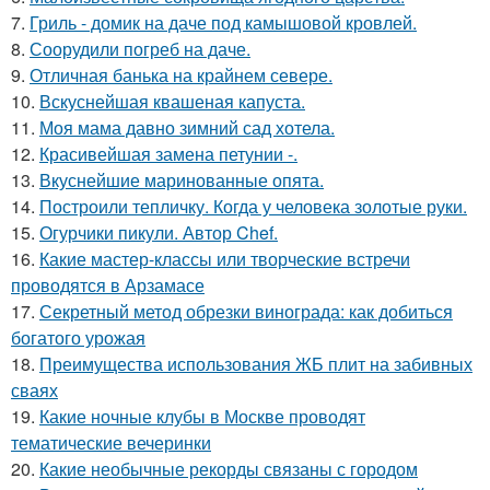
7.
Гриль - домик на даче под камышовой кровлей.
8.
Соорудили погреб на даче.
9.
Отличная банька на крайнем севере.
10.
Вскуснейшая квашеная капуста.
11.
Моя мама давно зимний сад хотела.
12.
Красивейшая замена петунии -.
13.
Вкуснейшие маринованные опята.
14.
Построили тепличку. Когда у человека золотые руки.
15.
Огурчики пикули. Автор Chef.
16.
Какие мастер-классы или творческие встречи
проводятся в Арзамасе
17.
Секретный метод обрезки винограда: как добиться
богатого урожая
18.
Преимущества использования ЖБ плит на забивных
сваях
19.
Какие ночные клубы в Москве проводят
тематические вечеринки
20.
Какие необычные рекорды связаны с городом