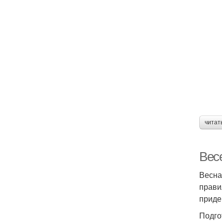
читат
Вес
Весна
прави
приде
Подго