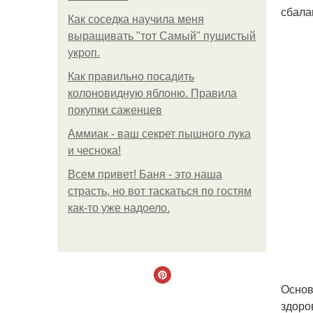
сбала
Как соседка научила меня
выращивать "тот Самый" пушистый
укроп.
Как правильно посадить
колоновидную яблоню. Правила
покупки саженцев
Аммиак - ваш секрет пышного лука
и чеснока!
Всем привет! Баня - это наша
страсть, но вот таскаться по гостям
как-то уже надоело.
Основ
здоро