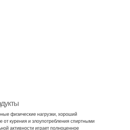
одукты
рные физические нагрузки, хороший
е от курения и злоупотребления спиртными
ьной активности играет полноценное