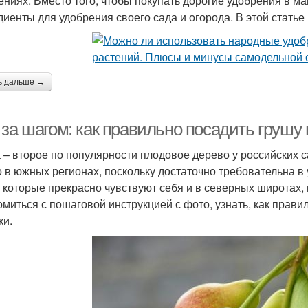
ениях. Вместо того, чтобы покупать дорогие удобрения в м
диенты для удобрения своего сада и огорода. В этой статье 
ь дальше →
 за шагом: как правильно посадить грушу
 – второе по популярности плодовое дерево у российских
о в южных регионах, поскольку достаточно требовательна в
, которые прекрасно чувствуют себя и в северных широтах
омиться с пошаговой инструкцией с фото, узнать, как прави
ки.