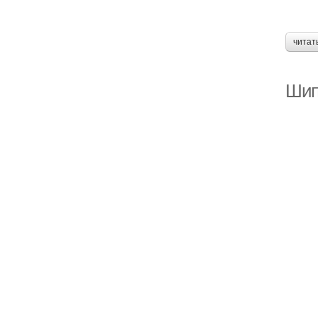
читат
Шип