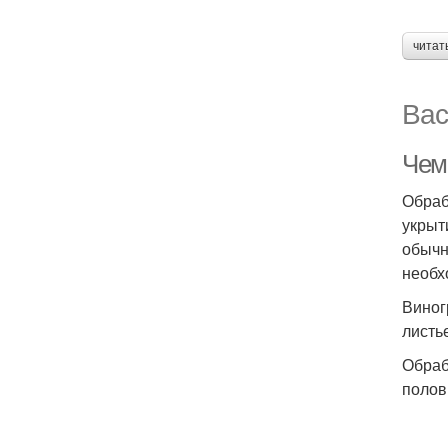
читат
Вас
Чем
Обраб
укрыт
обычн
необх
Виног
листь
Обраб
полов