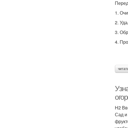
Перед
1. Оч
2. Уд
3. Об
4. Пр
читат
Узн
ого
H2 Вв
Сад и
фрукт