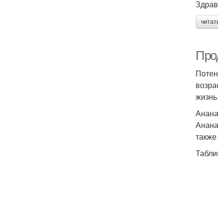
Здрав
читат
Про
Потен
возра
жизнь
Анан
Анана
также
Табли