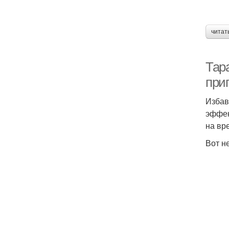
читат
Тар
при
Избав
эффек
на вр
Вот н