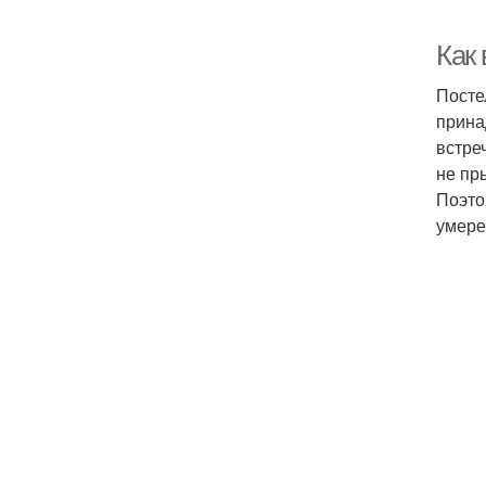
Как
Посте
прина
встре
не пр
Поэто
умере