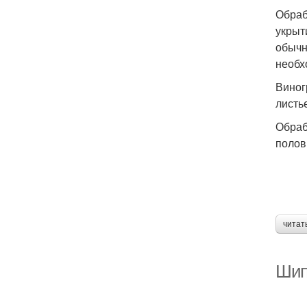
Обраб
укрыт
обычн
необх
Виног
листь
Обраб
полов
читат
Шип