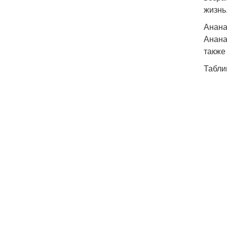
жизнь
Анан
Анана
также
Табли