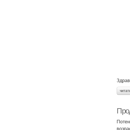
Здрав
читат
Про
Потен
возра