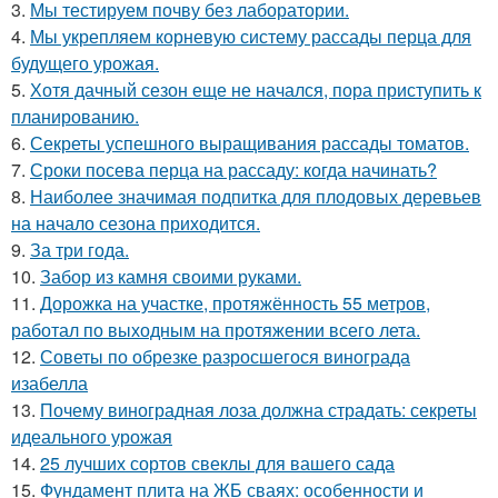
3.
Мы тестируем почву без лаборатории.
4.
Мы укрепляем корневую систему рассады перца для
будущего урожая.
5.
Хотя дачный сезон еще не начался, пора приступить к
планированию.
6.
Секреты успешного выращивания рассады томатов.
7.
Сроки посева перца на рассаду: когда начинать?
8.
Наиболее значимая подпитка для плодовых деревьев
на начало сезона приходится.
9.
За три года.
10.
Забор из камня своими руками.
11.
Дорожка на участке, протяжённость 55 метров,
работал по выходным на протяжении всего лета.
12.
Советы по обрезке разросшегося винограда
изабелла
13.
Почему виноградная лоза должна страдать: секреты
идеального урожая
14.
25 лучших сортов свеклы для вашего сада
15.
Фундамент плита на ЖБ сваях: особенности и