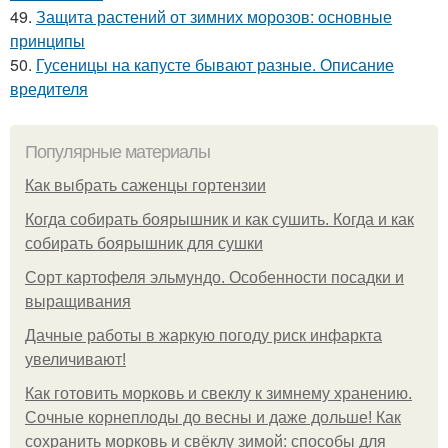
49.
Защита растений от зимних морозов: основные
принципы
50.
Гусеницы на капусте бывают разные. Описание
вредителя
Популярные материалы
Как выбрать саженцы гортензии
Когда собирать боярышник и как сушить. Когда и как
собирать боярышник для сушки
Сорт картофеля эльмундо. Особенности посадки и
выращивания
Дачные работы в жаркую погоду риск инфаркта
увеличивают!
Как готовить морковь и свеклу к зимнему хранению.
Сочные корнеплоды до весны и даже дольше! Как
сохранить морковь и свёклу зимой: способы для