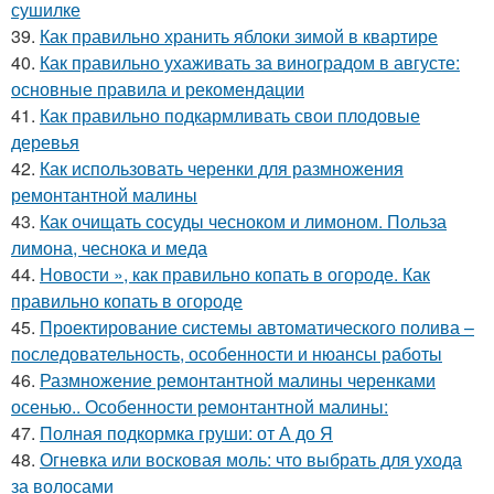
сушилке
39.
Как правильно хранить яблоки зимой в квартире
40.
Как правильно ухаживать за виноградом в августе:
основные правила и рекомендации
41.
Как правильно подкармливать свои плодовые
деревья
42.
Как использовать черенки для размножения
ремонтантной малины
43.
Как очищать сосуды чесноком и лимоном. Польза
лимона, чеснока и меда
44.
Новости », как правильно копать в огороде. Как
правильно копать в огороде
45.
Проектирование системы автоматического полива –
последовательность, особенности и нюансы работы
46.
Размножение ремонтантной малины черенками
осенью.. Особенности ремонтантной малины:
47.
Полная подкормка груши: от А до Я
48.
Огневка или восковая моль: что выбрать для ухода
за волосами