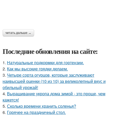
читать дальше →
Последние обновления на сайте:
1.
Натуральные подкормки для гортензии.
2.
Как мы высокие грядки делаем.
3.
Четыре сорта огурцов, которые заслуживают
наивысшей оценки (10 из 10) за великолепный вкус и
обильный урожай!
4.
Выращивание укропа дома зимой - это проще, чем
кажется!
5.
Сколько времени хранить соленья?
6.
Горячее на праздничный стол.