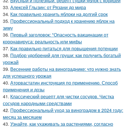
32.
Вкусный и полезный: рецепт сушки яблок с корицей
33.
Алексей Глызин: от Рязани до мира
34.
Как правильно хранить яблоки на долгий срок
35.
Профессиональный подход к хранению яблок на
зиму
36.
Первый заголовок: "Опасность вакцинации от
коронавируса: реальность или мифы
37.
Как правильно питаться для повышения потенции
38.
Подбор удобрений для груши: как получить богатый
урожай
39.
Весенние работы на винограднике: что нужно знать
для успешного урожая
40.
Аторвастатин инструкция по применению. Способ
применения и дозы
41.
Классический рецепт для чистки сосудов. Чистка
сосудов народными средствами
42.
Профессиональный уход за виноградом в 2024 году:
месяц за месяцем
43.
Узнайте, как ухаживать за растениями, согласно