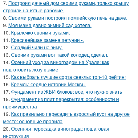
7.
Построил дачный дом своими руками, только крышу
строили нанятые рабочие.
8.
Своими руками построил помпейскую печь на даче.
9.
Моя мама давно зимний сад хотела.
10.
Крылечко своими руками.
11.
Красивейшая замена петунии -.
12.
Сладкий чили на зиму.
13.
Своими руками вот такой колодец сделал.
14.
Осенний уход за виноградом на Урале: как
подготовить лозу к зиме
15.
Как выбрать лучшие сорта свеклы: топ-10 рейтинг
16.
Кремль: сердце истории Москвы
17.
Фундамент из ЖБИ блоков: все, что нужно знать
18.
Фундамент из плит перекрытия: особенности и
преимущества
19.
Как правильно пересадить взрослый куст на другое
место: основные правила
20.
Осенняя пересадка винограда: пошаговая
инструкция