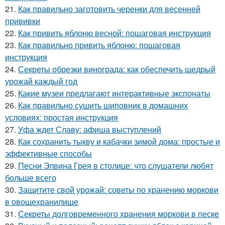
21.
Как правильно заготовить черенки для весенней
прививки
22.
Как привить яблоню весной: пошаговая инструкция
23.
Как правильно привить яблоню: пошаговая
инструкция
24.
Секреты обрезки винограда: как обеспечить щедрый
урожай каждый год
25.
Какие музеи предлагают интерактивные экспонаты
26.
Как правильно сушить шиповник в домашних
условиях: простая инструкция
27.
Уфа ждет Славу: афиша выступлений
28.
Как сохранить тыкву и кабачки зимой дома: простые и
эффективные способы
29.
Песни Элвина Грея в столице: что слушатели любят
больше всего
30.
Защитите свой урожай: советы по хранению моркови
в овощехранилище
31.
Секреты долговременного хранения моркови в песке