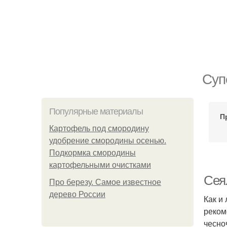
Суп
Популярные материалы
П
Картофель под смородину
удобрение смородины осенью.
Подкормка смородины
картофельными очистками
Сеял
Про березу. Самое известное
дерево России
Как и
реком
чесно