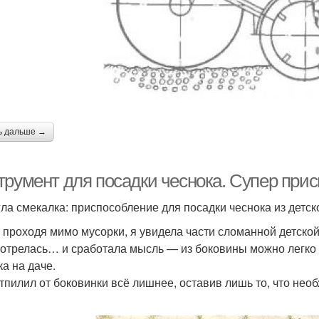
ь дальше →
трумент для посадки чеснока. Супер прис
ла смекалка: приспособление для посадки чеснока из детск
о проходя мимо мусорки, я увидела части сломанной детско
отрелась… и сработала мысль — из боковины можно легко 
ка на даче.
тпилил от боковинки всё лишнее, оставив лишь то, что нео