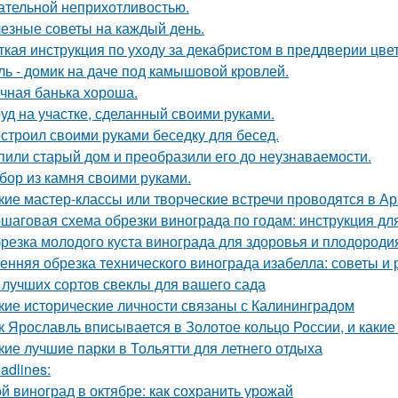
ательной неприхотливостью.
езные советы на каждый день.
ткая инструкция по уходу за декабристом в преддверии цве
ль - домик на даче под камышовой кровлей.
чная банька хороша.
уд на участке, сделанный своими руками.
строил своими руками беседку для бесед.
пили старый дом и преобразили его до неузнаваемости.
бор из камня своими руками.
кие мастер-классы или творческие встречи проводятся в А
шаговая схема обрезки винограда по годам: инструкция д
резка молодого куста винограда для здоровья и плодороди
енняя обрезка технического винограда изабелла: советы и
 лучших сортов свеклы для вашего сада
кие исторические личности связаны с Калининградом
к Ярославль вписывается в Золотое кольцо России, и какие
кие лучшие парки в Тольятти для летнего отдыха
adlines:
й виноград в октябре: как сохранить урожай