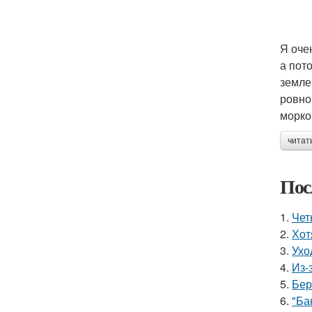
Я оче
а пот
земле
ровно
морко
читат
Пос
1.
Чет
2.
Хот
3.
Ухо
4.
Из-
5.
Бер
6.
"Ба