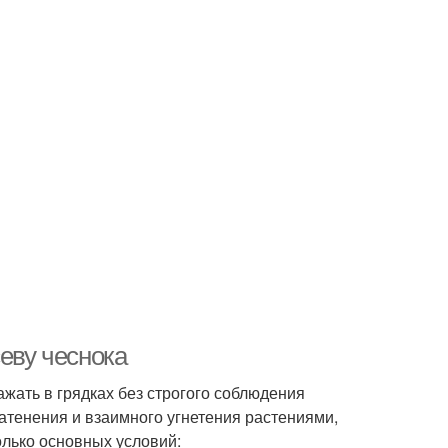
севу чеснока
ажать в грядках без строгого соблюдения
затенения и взаимного угнетения растениями,
олько основных условий: