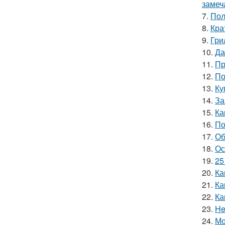
замеч
7.
Пол
8.
Кра
9.
Гри
10.
Да
11.
Пр
12.
По
13.
Ку
14.
За
15.
Ка
16.
По
17.
Об
18.
Ос
19.
25
20.
Ка
21.
Ка
22.
Ка
23.
He
24.
Мо