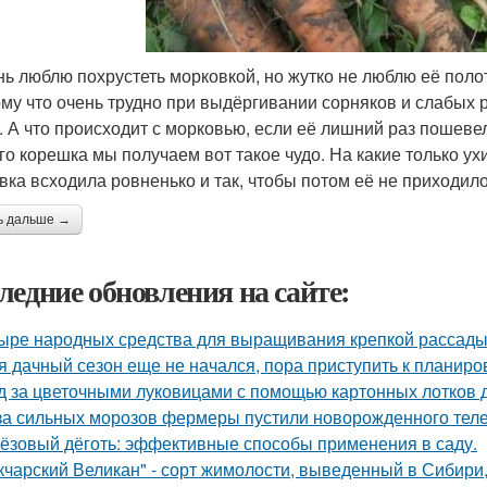
нь люблю похрустеть морковкой, но жутко не люблю её полот
ому что очень трудно при выдёргивании сорняков и слабых р
. А что происходит с морковью, если её лишний раз пошеве
го корешка мы получаем вот такое чудо. На какие только у
вка всходила ровненько и так, чтобы потом её не приходил
ь дальше →
ледние обновления на сайте:
ыре народных средства для выращивания крепкой рассады
я дачный сезон еще не начался, пора приступить к планиро
д за цветочными луковицами с помощью картонных лотков д
за сильных морозов фермеры пустили новорожденного телен
ёзовый дёготь: эффективные способы применения в саду.
кчарский Великан" - сорт жимолости, выведенный в Сибири