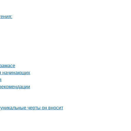
тения:
рзамасе
ля начинающих
я
 рекомендации
 уникальные черты он вносит