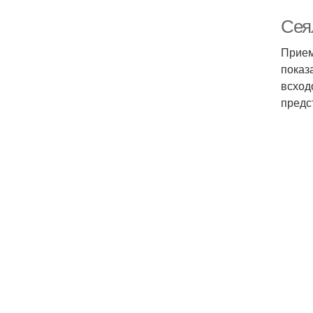
Сея
Прием
показ
всход
предс