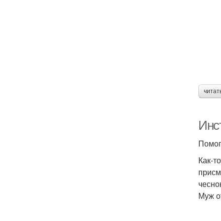
читат
Инс
Помог
Как-т
присм
чесно
Муж о