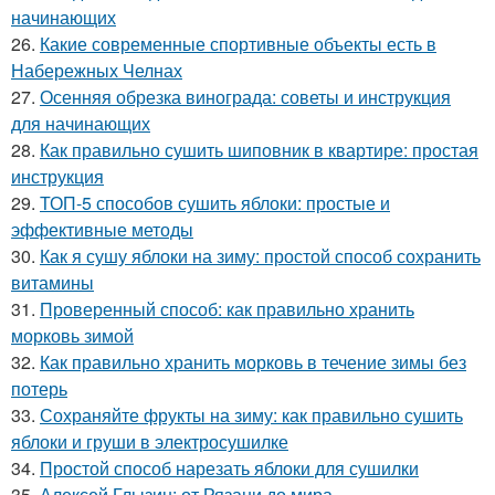
начинающих
26.
Какие современные спортивные объекты есть в
Набережных Челнах
27.
Осенняя обрезка винограда: советы и инструкция
для начинающих
28.
Как правильно сушить шиповник в квартире: простая
инструкция
29.
ТОП-5 способов сушить яблоки: простые и
эффективные методы
30.
Как я сушу яблоки на зиму: простой способ сохранить
витамины
31.
Проверенный способ: как правильно хранить
морковь зимой
32.
Как правильно хранить морковь в течение зимы без
потерь
33.
Сохраняйте фрукты на зиму: как правильно сушить
яблоки и груши в электросушилке
34.
Простой способ нарезать яблоки для сушилки
35.
Алексей Глызин: от Рязани до мира