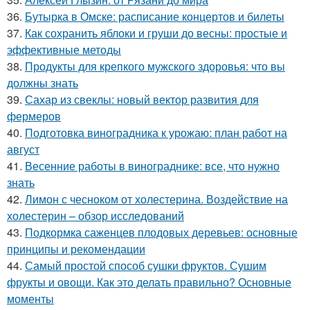
36.
Бутырка в Омске: расписание концертов и билеты
37.
Как сохранить яблоки и груши до весны: простые и
эффективные методы
38.
Продукты для крепкого мужского здоровья: что вы
должны знать
39.
Сахар из свеклы: новый вектор развития для
фермеров
40.
Подготовка виноградника к урожаю: план работ на
август
41.
Весенние работы в винограднике: все, что нужно
знать
42.
Лимон с чесноком от холестерина. Воздействие на
холестерин – обзор исследований
43.
Подкормка саженцев плодовых деревьев: основные
принципы и рекомендации
44.
Самый простой способ сушки фруктов. Сушим
фрукты и овощи. Как это делать правильно? Основные
моменты