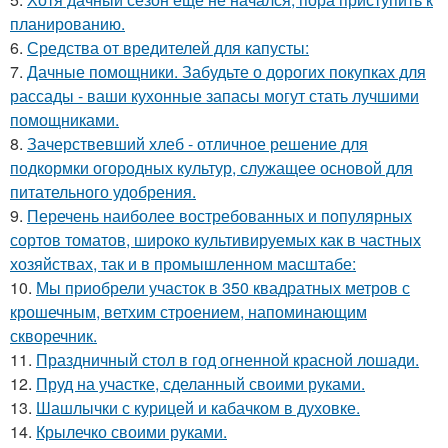
планированию.
6.
Средства от вредителей для капусты:
7.
Дачные помощники. Забудьте о дорогих покупках для
рассады - ваши кухонные запасы могут стать лучшими
помощниками.
8.
Зачерствевший хлеб - отличное решение для
подкормки огородных культур, служащее основой для
питательного удобрения.
9.
Перечень наиболее востребованных и популярных
сортов томатов, широко культивируемых как в частных
хозяйствах, так и в промышленном масштабе:
10.
Мы приобрели участок в 350 квадратных метров с
крошечным, ветхим строением, напоминающим
скворечник.
11.
Праздничный стол в год огненной красной лошади.
12.
Пруд на участке, сделанный своими руками.
13.
Шашлычки с курицей и кабачком в духовке.
14.
Крылечко своими руками.