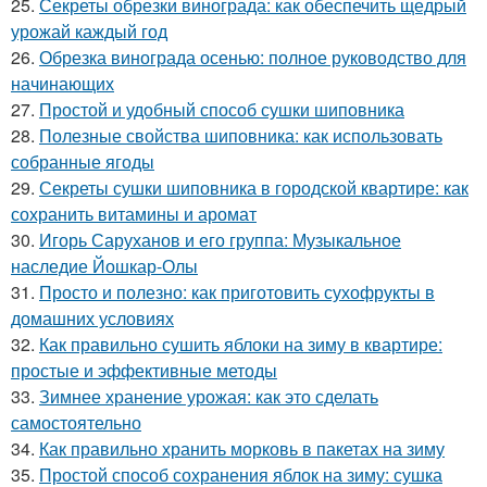
25.
Секреты обрезки винограда: как обеспечить щедрый
урожай каждый год
26.
Обрезка винограда осенью: полное руководство для
начинающих
27.
Простой и удобный способ сушки шиповника
28.
Полезные свойства шиповника: как использовать
собранные ягоды
29.
Секреты сушки шиповника в городской квартире: как
сохранить витамины и аромат
30.
Игорь Саруханов и его группа: Музыкальное
наследие Йошкар-Олы
31.
Просто и полезно: как приготовить сухофрукты в
домашних условиях
32.
Как правильно сушить яблоки на зиму в квартире:
простые и эффективные методы
33.
Зимнее хранение урожая: как это сделать
самостоятельно
34.
Как правильно хранить морковь в пакетах на зиму
35.
Простой способ сохранения яблок на зиму: сушка