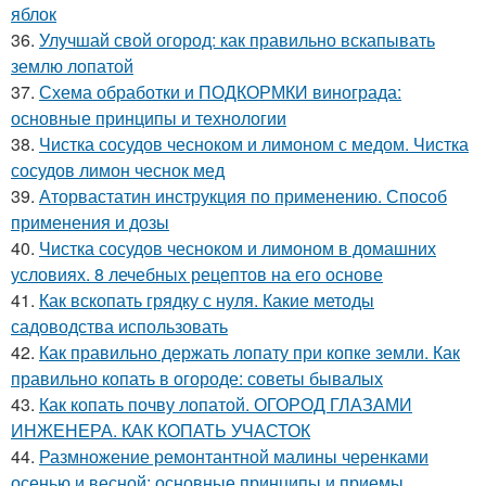
яблок
36.
Улучшай свой огород: как правильно вскапывать
землю лопатой
37.
Схема обработки и ПОДКОРМКИ винограда:
основные принципы и технологии
38.
Чистка сосудов чесноком и лимоном с медом. Чистка
сосудов лимон чеснок мед
39.
Аторвастатин инструкция по применению. Способ
применения и дозы
40.
Чистка сосудов чесноком и лимоном в домашних
условиях. 8 лечебных рецептов на его основе
41.
Как вскопать грядку с нуля. Какие методы
садоводства использовать
42.
Как правильно держать лопату при копке земли. Как
правильно копать в огороде: советы бывалых
43.
Как копать почву лопатой. ОГОРОД ГЛАЗАМИ
ИНЖЕНЕРА. КАК КОПАТЬ УЧАСТОК
44.
Размножение ремонтантной малины черенками
осенью и весной: основные принципы и приемы