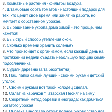
3.
Комнатные растения - фильтры воздуха.
4.
Штамбовые сорта томатов - настоящий подарок для
тех, кто ценит свое время или занят на работе, но
мечтает о собственном урожае.
5.
Выращивание укропа дома зимой - это проще, чем
кажется!
6.
Быыстрый способ утепления окон.
7.
Сколько времени хранить соленья?
8.
Что произойдёт с организмом, если каждый день на
протяжении недели съедать небольшую порцию семян
подсолнечника.
9.
Судили деревню (а та безответна).
10.
Наш папка самый лучший - своими руками детский
уголок.
11.
Своими руками вот такой колодец сделал.
12.
Caлaт из кaбaчкoв "Тaтapcкaя Пecня" нa зиму.
13.
Секретный метод обрезки винограда: как добиться
богатого урожая
14.
Обрезка винограда летом: полное руководство для