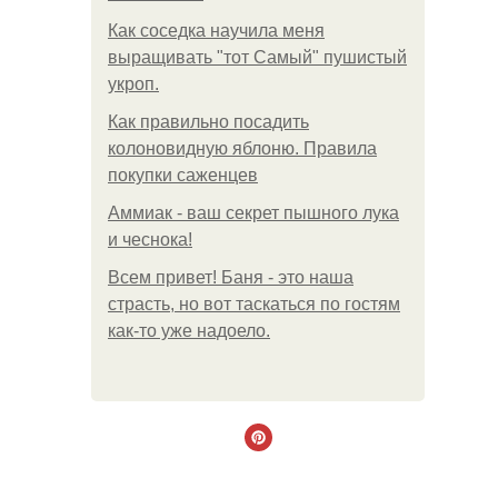
Как соседка научила меня
выращивать "тот Самый" пушистый
укроп.
Как правильно посадить
колоновидную яблоню. Правила
покупки саженцев
Аммиак - ваш секрет пышного лука
и чеснока!
Всем привет! Баня - это наша
страсть, но вот таскаться по гостям
как-то уже надоело.