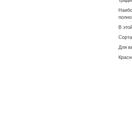
Наибо
полно
В это
Сорта
Для в
Красн