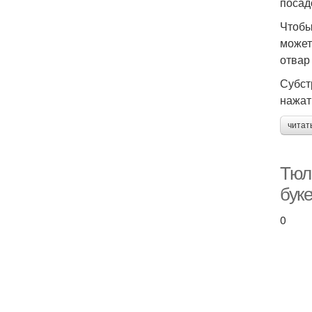
посад
Чтобы
может
отвар
Субст
нажат
читат
Тюл
бук
0