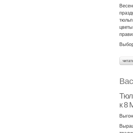
Весен
празд
тюльп
цветы
прави
Выбор
читат
Вас
Тюл
к 8 
Выгон
Выращ
тради