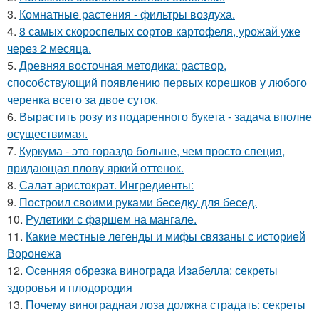
3.
Комнатные растения - фильтры воздуха.
4.
8 самых скороспелых сортов картофеля, урожай уже
через 2 месяца.
5.
Древняя восточная методика: раствор,
способствующий появлению первых корешков у любого
черенка всего за двое суток.
6.
Вырастить розу из подаренного букета - задача вполне
осуществимая.
7.
Куркума - это гораздо больше, чем просто специя,
придающая плову яркий оттенок.
8.
Салат аристократ. Ингредиенты:
9.
Построил своими руками беседку для бесед.
10.
Рулетики с фаршем на мангале.
11.
Какие местные легенды и мифы связаны с историей
Воронежа
12.
Осенняя обрезка винограда Изабелла: секреты
здоровья и плодородия
13.
Почему виноградная лоза должна страдать: секреты