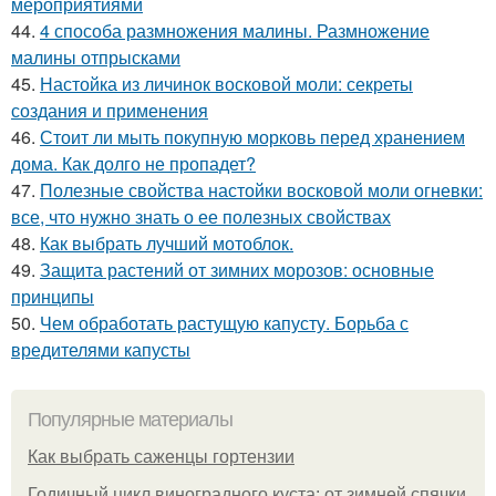
мероприятиями
44.
4 способа размножения малины. Размножение
малины отпрысками
45.
Настойка из личинок восковой моли: секреты
создания и применения
46.
Стоит ли мыть покупную морковь перед хранением
дома. Как долго не пропадет?
47.
Полезные свойства настойки восковой моли огневки:
все, что нужно знать о ее полезных свойствах
48.
Как выбрать лучший мотоблок.
49.
Защита растений от зимних морозов: основные
принципы
50.
Чем обработать растущую капусту. Борьба с
вредителями капусты
Популярные материалы
Как выбрать саженцы гортензии
Годичный цикл виноградного куста: от зимней спячки