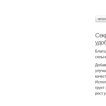
читат
Секр
удо
Благо
сельс
Добав
улучш
качес
Испол
грунт
рост 