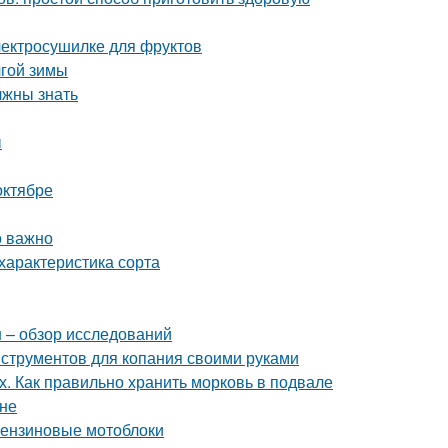
электросушилке для фруктов
лгой зимы
лжны знать
ы
октябре
о важно
характеристика сорта
н – обзор исследований
нструментов для копания своими руками
х. Как правильно хранить морковь в подвале
ине
 бензиновые мотоблоки