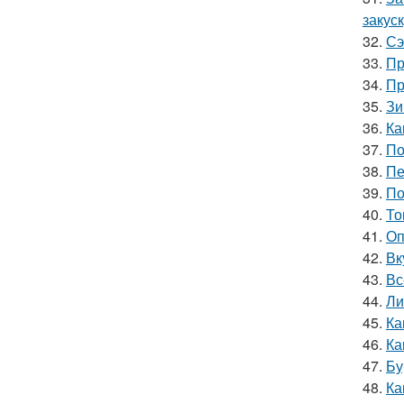
закус
32.
Сэ
33.
Пр
34.
Пр
35.
Зи
36.
Ка
37.
По
38.
Пе
39.
По
40.
То
41.
Оп
42.
Вк
43.
Вс
44.
Ли
45.
Ка
46.
Ка
47.
Бу
48.
Ка