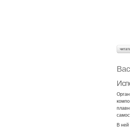
читат
Вас
Исп
Орган
компо
плавн
самос
В ней