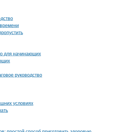
едство
 времени
пропустить
во для начинающих
ающих
аговое руководство
ашних условиях
нать
ов: простой способ приготовить здоровую