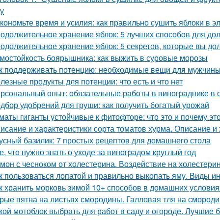
ку
кономьте время и усилия: как правильно сушить яблоки в 
одолжительное хранение яблок: 5 лучших способов для до
одолжительное хранение яблок: 5 секретов, которые вы до
мостойкость боярышника: как выжить в суровые морозы
к поддерживать потенцию: необходимые вещи для мужчин
лезные продукты для потенции: что есть и что нет
рсональный опыт: обязательные работы в винограднике в 
дбор удобрений для груши: как получить богатый урожай
маты гиганты устойчивые к фитофторе: что это и почему эт
исание и характеристики сорта томатов хурма. Описание и 
усный базилик: 7 простых рецептов для домашнего стола
е, что нужно знать о уходе за виноградом круглый год
мон с чесноком от холестерина. Воздействие на холестери
к пользоваться лопатой и правильно выкопать яму. Виды и
к хранить морковь зимой 10+ способов в домашних условия
рые пятна на листьях смородины. Галловая тля на смород
кой мотоблок выбрать для работ в саду и огороде. Лучшие