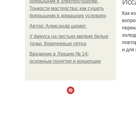
Исс
боярышник в электросушилке.
Тонкости мастерства: как сушить
Как и
боярышник в домашних условиях
вопро
Автор: Александр шемет.
перек
холод
У фикуса на листьях мелкие белые
повто
точки. Коричневые пятна
и для
Введение в Лекцию № 14:
основные понятия и концепции