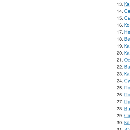
13.
Ка
14.
Се
15.
Сы
16.
Ко
17.
Не
18.
Ве
19.
Ка
20.
Ка
21.
Ос
22.
Ва
23.
Ка
24.
Су
25.
По
26.
По
27.
Пр
28.
Вр
29.
Сп
30.
Ко
31.
За