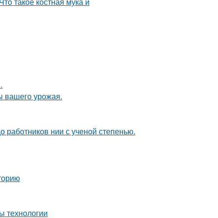
.
ы вашего урожая.
о работников нии с ученой степенью.
торию
ы технологии