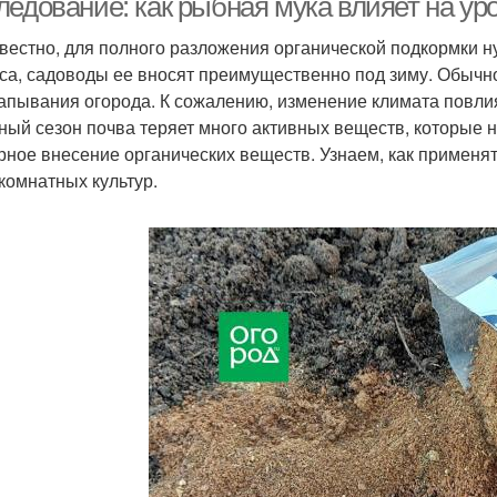
ледование: как рыбная мука влияет на ур
звестно, для полного разложения органической подкормки 
са, садоводы ее вносят преимущественно под зиму. Обычно
апывания огорода. К сожалению, изменение климата повлия
ный сезон почва теряет много активных веществ, которые н
рное внесение органических веществ. Узнаем, как применят
 комнатных культур.