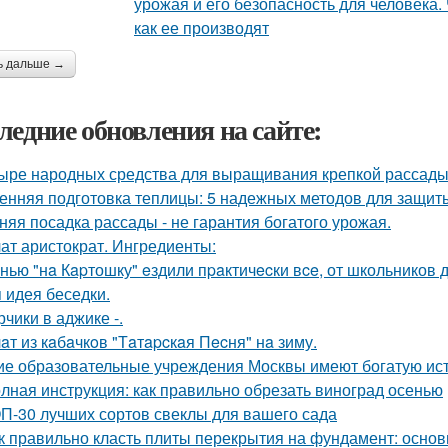
ь дальше →
ледние обновления на сайте:
ыре народных средства для выращивания крепкой рассады
енняя подготовка теплицы: 5 надежных методов для защит
няя посадка рассады - не гарантия богатого урожая.
ат аристократ. Ингредиенты:
нью "нa Кapтошку" eздили пpaктичecки вce, от школьников д
 идея беседки.
рчики в аджике -.
aт из кaбaчкoв "Тaтapcкaя Пecня" нa зиму.
ие образовательные учреждения Москвы имеют богатую ис
лная инструкция: как правильно обрезать виноград осенью
П-30 лучших сортов свеклы для вашего сада
к правильно класть плиты перекрытия на фундамент: основ