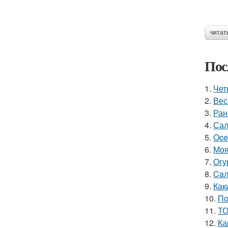
читат
Пос
1.
Чет
2.
Вес
3.
Ран
4.
Сал
5.
Oce
6.
Моя
7.
Огу
8.
Caл
9.
Как
10.
По
11.
ТО
12.
Ка