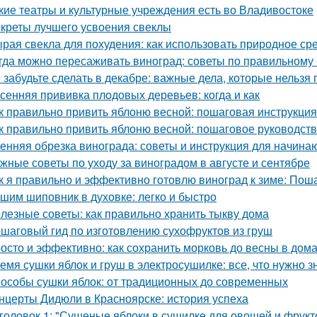
кие театры и культурные учреждения есть во Владивостоке
креты лучшего усвоения свеклы
рая свекла для похудения: как использовать природное ср
гда можно пересаживать виноград: советы по правильному
 забудьте сделать в декабре: важные дела, которые нельзя 
сенняя прививка плодовых деревьев: когда и как
к правильно привить яблоню весной: пошаговая инструкция
к правильно привить яблоню весной: пошаговое руководст
енняя обрезка винограда: советы и инструкция для начин
жные советы по уходу за виноградом в августе и сентябре
к я правильно и эффективно готовлю виноград к зиме: Пош
шим шиповник в духовке: легко и быстро
лезные советы: как правильно хранить тыкву дома
шаговый гид по изготовлению сухофруктов из груш
осто и эффективно: как сохранить морковь до весны в дом
емя сушки яблок и груш в электросушилке: все, что нужно з
особы сушки яблок: от традиционных до современных
нцерты Дидюли в Красноярске: история успеха
головок 1: "Сушеные яблоки в сушилке для овощей и фрукт