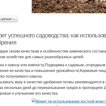
ь дальше →
ет успешного садоводства: как использов
брения
даря своим качествам и особенностям химического состава
ком хозяйстве для самых разнообразных целей:
ка к навозу или компосту;Подкормка к садовым, огородны
ения ее качества и повышения урожайности;Кормовая пищ
тво получаемого навоза.
ьзовать муку в качестве удобрения почвы рекомендуется в 
 за несколько дней до перекапывания грядок в пропорциях 2
урожая и улучшение его качества.